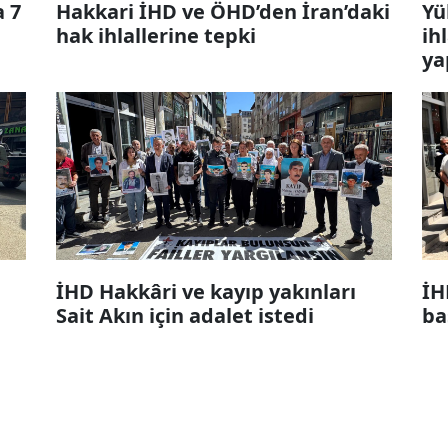
a 7
Hakkari İHD ve ÖHD’den İran’daki
Yü
hak ihlallerine tepki
ih
ya
İHD Hakkâri ve kayıp yakınları
İH
Sait Akın için adalet istedi
ba