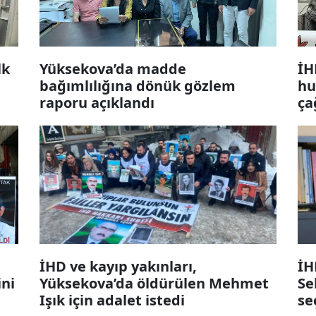
lk
Yüksekova’da madde
İH
bağımlılığına dönük gözlem
hu
raporu açıklandı
ça
İHD ve kayıp yakınları,
İH
ini
Yüksekova’da öldürülen Mehmet
Se
Işık için adalet istedi
se