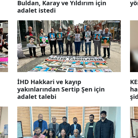
Buldan, Karay ve Yıldırım için
yö
adalet istedi
İHD Hakkari ve kayıp
KE
yakınlarından Sertip Şen için
ha
adalet talebi
şi