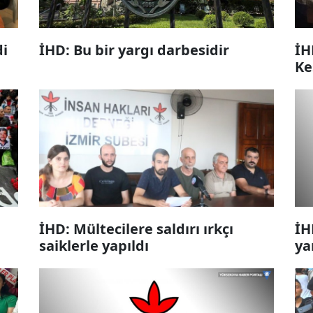
di
İHD: Bu bir yargı darbesidir
İH
Ke
İHD: Mültecilere saldırı ırkçı
İH
saiklerle yapıldı
ya