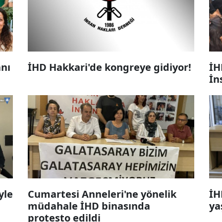
anı
İHD Hakkari'de kongreye gidiyor!
İH
İn
yle
Cumartesi Anneleri'ne yönelik
İH
müdahale İHD binasında
ya
protesto edildi