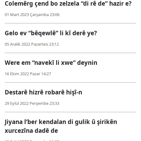
Colemêrg çend bo zelzela “di rê de” hazir e?
01 Mart 2023 Çarşamba 23:06
Gelo ev “bêqewlê” li kî derê ye?
05 Aralık 2022 Pazartesi 23:12
Were em “navekî li xwe” deynin
16 Ekim 2022 Pazar 14:27
Destarê hizrê robarê hişî-n
29 Eylül 2022 Perşembe 23:33
Jiyana l’ber kendalan di gulik û şirikên
xurcezîna dadê de