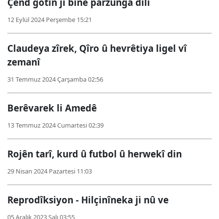
Çend gotin ji bine parzûnga dilî
12 Eylül 2024 Perşembe 15:21
Claudeya zîrek, Qîro û hevrêtiya ligel vî
zemanî
31 Temmuz 2024 Çarşamba 02:56
Berêvarek li Amedê
13 Temmuz 2024 Cumartesi 02:39
Rojên tarî, kurd û futbol û herwekî din
29 Nisan 2024 Pazartesi 11:03
Reprodîksiyon - Hilçinîneka ji nû ve
05 Aralık 2023 Salı 03:55