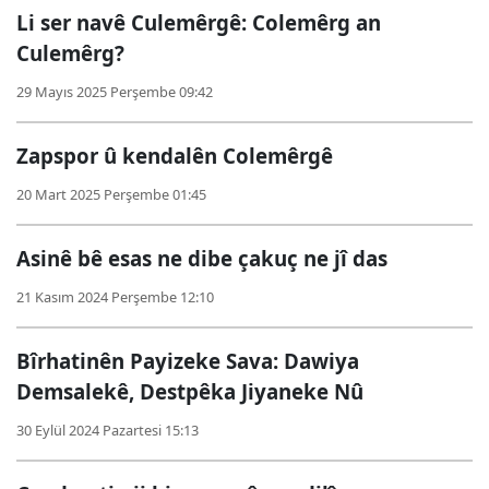
Li ser navê Culemêrgê: Colemêrg an
Culemêrg?
29 Mayıs 2025 Perşembe 09:42
Zapspor û kendalên Colemêrgê
20 Mart 2025 Perşembe 01:45
Asinê bê esas ne dibe çakuç ne jî das
21 Kasım 2024 Perşembe 12:10
Bîrhatinên Payizeke Sava: Dawiya
Demsalekê, Destpêka Jiyaneke Nû
30 Eylül 2024 Pazartesi 15:13