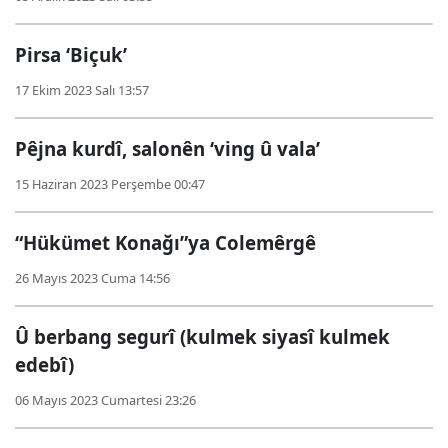
Pirsa ‘Biçuk’
17 Ekim 2023 Salı 13:57
Pêjna kurdî, salonên ‘ving û vala’
15 Haziran 2023 Perşembe 00:47
“Hükümet Konağı”ya Colemêrgê
26 Mayıs 2023 Cuma 14:56
Û berbang segurî (kulmek siyasî kulmek
edebî)
06 Mayıs 2023 Cumartesi 23:26