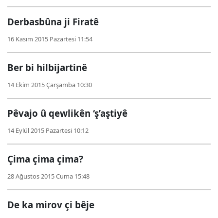
Derbasbûna ji Firatê
16 Kasım 2015 Pazartesi 11:54
Ber bi hilbijartinê
14 Ekim 2015 Çarşamba 10:30
Pêvajo û qewlikên ‘ş’aştiyê
14 Eylül 2015 Pazartesi 10:12
Çima çima çima?
28 Ağustos 2015 Cuma 15:48
De ka mirov çi bêje