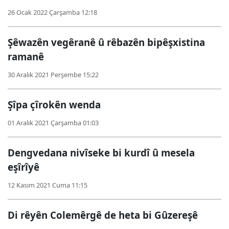
26 Ocak 2022 Çarşamba 12:18
Şêwazên vegêranê û rêbazên bipêşxistina
ramanê
30 Aralık 2021 Perşembe 15:22
Şîpa çîrokên wenda
01 Aralık 2021 Çarşamba 01:03
Dengvedana nivîseke bi kurdî û mesela
eşîrîyê
12 Kasım 2021 Cuma 11:15
Di rêyên Colemêrgê de heta bi Gûzereşê