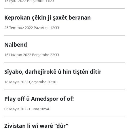
15 Eylül 2022 Perşembe 11:23
Keprokan çêkin ji şaxêt beranan
25 Temmuz 2022 Pazartesi 12:33
Nalbend
16 Haziran 2022 Perşembe 22:33
Sîyabo, darhejîrokê û hin tiştên dîtir
18 Mayıs 2022 Çarşamba 20:10
Play off û Amedspor of of!
06 Mayıs 2022 Cuma 10:54
Zivistan li wî warê “dûr”