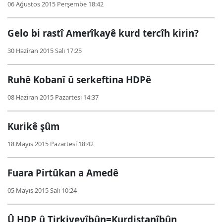
06 Ağustos 2015 Perşembe 18:42
Gelo bi rastî Amerîkayê kurd tercîh kirin?
30 Haziran 2015 Salı 17:25
Ruhê Kobanî û serkeftina HDPê
08 Haziran 2015 Pazartesi 14:37
Kurikê şûm
18 Mayıs 2015 Pazartesi 18:42
Fuara Pirtûkan a Amedê
05 Mayıs 2015 Salı 10:24
Û HDP û Tirkiyeyîbûn=Kurdistanîbûn