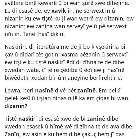
avêtine binê kewarê û bi wan şûrê xwe dihejîne.
Lê di esasê de, ev
xavik
in, ne serwext in û
nizanin ku ew tiştê ku ji wan wetrê ew dizanin, ew
nizanin; ew zanîna wan serveyî ye û pê serwext
nîn in. Tenê “nas” dikin.
Naskirin, di lîteratûra me de ji bo kivşekirina bi
çav û dîdarî têt gotin; xasma pêzanîn û serwextî
ew tişt e ku tiştê naskirî êdî di zîhna te de dibe
xwedan wate, cî jê re çêdibe û êdî ew ji nasînê
biwêdetir, xudan bîr û maneyine berfirehtir e.
Lewra, berî
nasînê
divê bêt
zanînê.
Em belkî
gelek kesî û tiştan dinasin lê ka em çiqas bi wan
di
zanin?
Tiştê
naski
rî di esasê xwe de bi z
anîn
ê dibe
xwedan esasek û hîmê wê di zîhna te de ava dibe.
Zanîn, ew asin e ku hem dibe çakuç hem jî das.