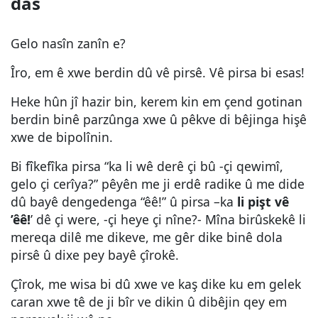
das
Gelo nasîn zanîn e?
Îro, em ê xwe berdin dû vê pirsê. Vê pirsa bi esas!
Heke hûn jî hazir bin, kerem kin em çend gotinan
berdin binê parzûnga xwe û pêkve di bêjinga hişê
xwe de bipolînin.
Bi fîkefîka pirsa “ka li wê derê çi bû -çi qewimî,
gelo çi cerîya?” pêyên me ji erdê radike û me dide
dû bayê dengedenga “êê!” û pirsa –ka
li pişt vê
’êê!
’ dê çi were, -çi heye çi nîne?- Mîna birûskekê li
mereqa dilê me dikeve, me gêr dike binê dola
pirsê û dixe pey bayê çîrokê.
Çîrok, me wisa bi dû xwe ve kaş dike ku em gelek
caran xwe tê de ji bîr ve dikin û dibêjin qey em