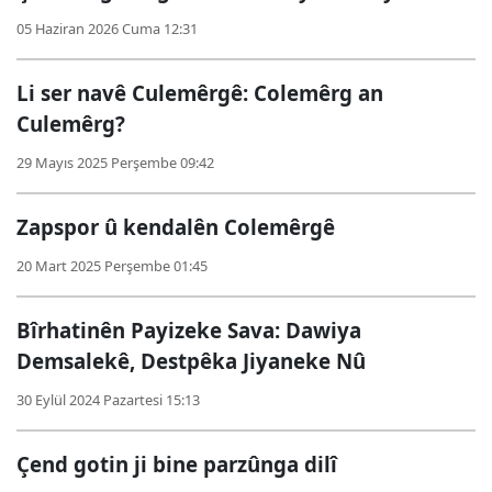
05 Haziran 2026 Cuma 12:31
Li ser navê Culemêrgê: Colemêrg an
Culemêrg?
29 Mayıs 2025 Perşembe 09:42
Zapspor û kendalên Colemêrgê
20 Mart 2025 Perşembe 01:45
Bîrhatinên Payizeke Sava: Dawiya
Demsalekê, Destpêka Jiyaneke Nû
30 Eylül 2024 Pazartesi 15:13
Çend gotin ji bine parzûnga dilî