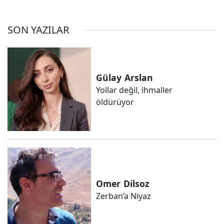
SON YAZILAR
Gülay
Arslan
Yollar değil, ihmaller
öldürüyor
Omer
Dilsoz
Zerban’a Niyaz