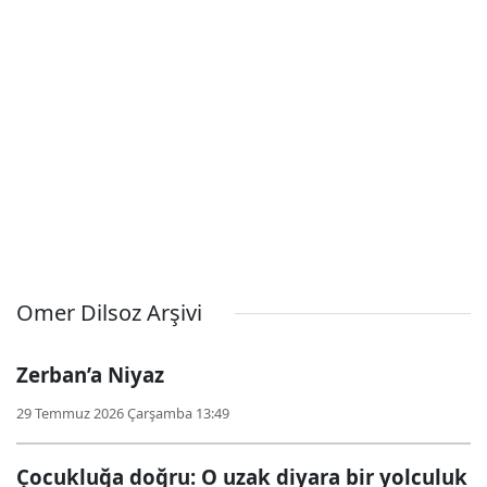
Omer Dilsoz Arşivi
Zerban’a Niyaz
29 Temmuz 2026 Çarşamba 13:49
Çocukluğa doğru: O uzak diyara bir yolculuk