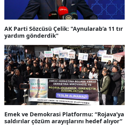
AK Parti Sözcüsü Çelik: "Aynularab’a 11 tır
yardım gönderdik"
Emek ve Demokrasi Platformu: “Rojava’ya
saldırılar çözüm arayışlarını hedef alıyor”