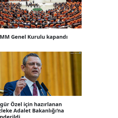
MM Genel Kurulu kapandı
gür Özel için hazırlanan
zleke Adalet Bakanlığı’na
nderildi