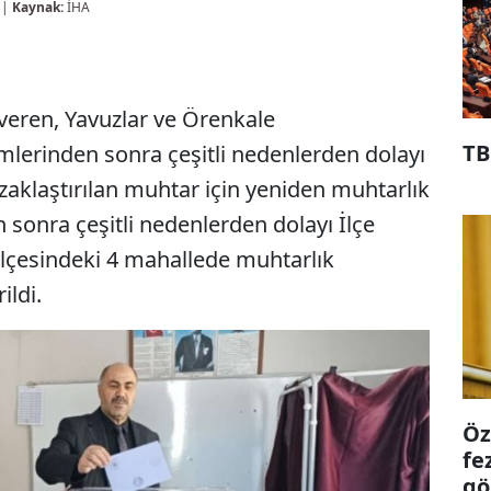
 |
Kaynak:
İHA
lveren, Yavuzlar ve Örenkale
TB
mlerinden sonra çeşitli nedenlerden dolayı
aklaştırılan muhtar için yeniden muhtarlık
n sonra çeşitli nedenlerden dolayı İlçe
ilçesindeki 4 mahallede muhtarlık
ildi.
Öz
fe
gö