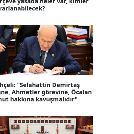
rçeve yasada neler var, kimler
rarlanabilecek?
hçeli: "Selahattin Demirtaş
ine, Ahmetler görevine, Öcalan
ut hakkına kavuşmalıdır"