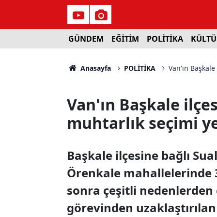
GÜNDEM
EĞİTİM
POLİTİKA
KÜLTÜ
Anasayfa
POLİTİKA
Van'ın Başkale
Van'ın Başkale ilçe
muhtarlık seçimi y
Başkale ilçesine bağlı Sua
Örenkale mahallelerinde 
sonra çeşitli nedenlerden
görevinden uzaklaştırıla