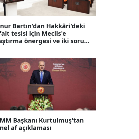
nur Bartın'dan Hakkâri'deki
falt tesisi için Meclis'e
aştırma önergesi ve iki soru
ergesi
MM Başkanı Kurtulmuş'tan
nel af açıklaması