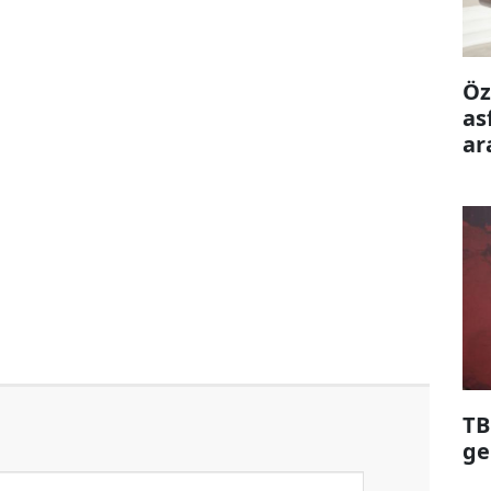
Öz
as
ar
ön
TB
ge