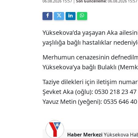
06.08.2026 15:57
|
Son Güncelleme:
06.08.2026 15:57
Yüksekova’da yaşayan Aka ailesin
yaşlılığa bağlı hastalıklar nedeniyl
Merhumun cenazesinin defnedilmes
Yüksekova’ya bağlı Bulaklı (Memk
Taziye dilekleri için iletişim numar
Şevket Aka (oğlu): 0530 218 23 47
Yavuz Metin (yeğeni): 0535 646 40
Haber Merkezi
Yüksekova Ha