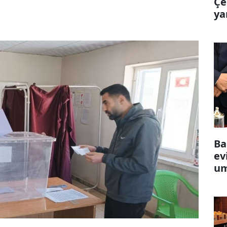
Çe
ya
Ba
ev
um