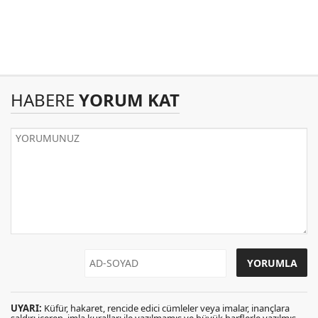
HABERE
YORUM KAT
UYARI:
Küfür, hakaret, rencide edici cümleler veya imalar, inançlara