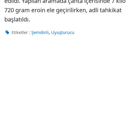
edildi. Yapılan aramada çanta içerisinde 7 kilo
720 gram eroin ele geçirilirken, adli tahkikat
başlatıldı.
,
Etiketler :
Şemdinli
Uyuşturucu