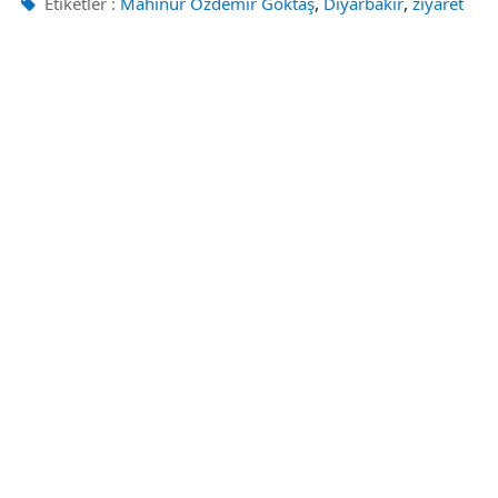
,
,
Etiketler :
Mahinur Özdemir Göktaş
Diyarbakır
ziyaret