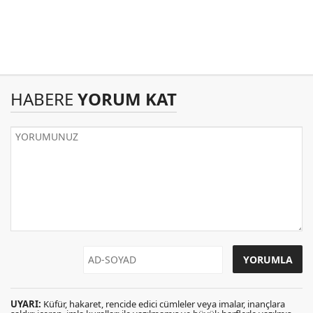
HABERE
YORUM KAT
UYARI:
Küfür, hakaret, rencide edici cümleler veya imalar, inançlara