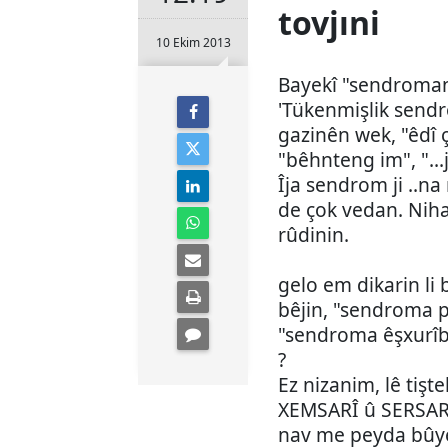
tovjıni
10 Ekim 2013
Bayekî "sendroman
'Tükenmişlik sendro
gazinên wek, "êdî ç
"bêhnteng im", "...
Îja sendrom ji ..n
de çok vedan. Nih
rûdinin.
gelo em dikarin li
bêjin, "sendroma 
"sendroma êşxurî
?
Ez nizanim, lê tişte
XEMSARÎ û SERSARi
nav me peyda bûye