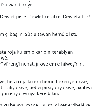
îka wan birriye.
 Dewlet pîs e. Dewlet xerab e. Dewleta tirk!
em çi baş in. Sûc û tawan hemû di stu
heta roja ku em bikaribin xerabiyan
 wê.
rî vî rengî nehat, ji xwe em ê hilweşînin.
eyê, heta roja ku em hemû bêkêriyên xwe,
tirraliya xwe, bêberpirsiyariya xwe, axatiya
qurretiya terriya kerê bikin.
ên ku bê mal mane. Du sal di ser erdhejê re