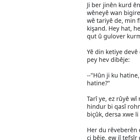
Ji ber jinên kurd 
wêneyê wan bigire,
wê tariyê de, min 
kişand. Hey hat, he
qut û gulover kur
Yê din ketiye devê 
pey hev dibêje:
--"Hûn ji ku hatine,
hatine?"
Tarî ye, ez rûyê wî
hindur bi qasî roh
biçûk, dersa xwe li
Her du rêveberên ça
çi bêje, ew jî tefsî