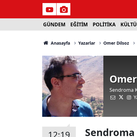
GÜNDEM
EĞİTİM
POLİTİKA
KÜLTÜ
Anasayfa
Yazarlar
Omer Dilsoz
Omer 
Sendroma Ku
Y
Sendroma K
12:19