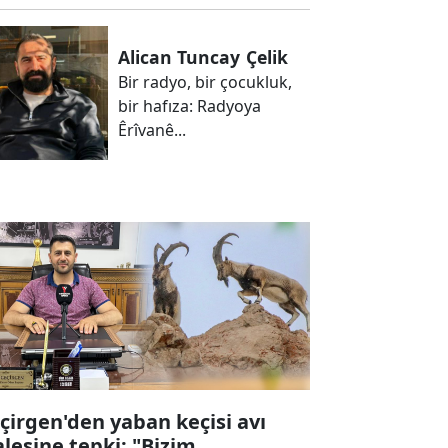
Alican Tuncay
Çelik
Bir radyo, bir çocukluk,
bir hafıza: Radyoya
Êrîvanê...
çirgen'den yaban keçisi avı
alesine tepki: "Bizim