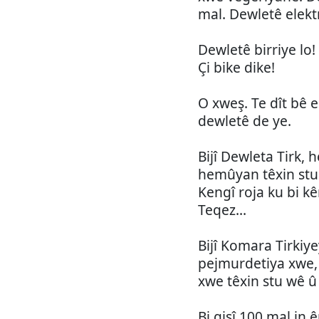
mal. Dewletê elektr
Dewletê birriye lo!
Çi bike dike!
O xweş. Te dît bê 
dewletê de ye.
Bijî Dewleta Tirk, 
hemûyan têxin stu
Kengî roja ku bi kê
Teqez...
Bijî Komara Tirkiy
pejmurdetiya xwe, 
xwe têxin stu wê û 
Bi gişî 100 mal in 