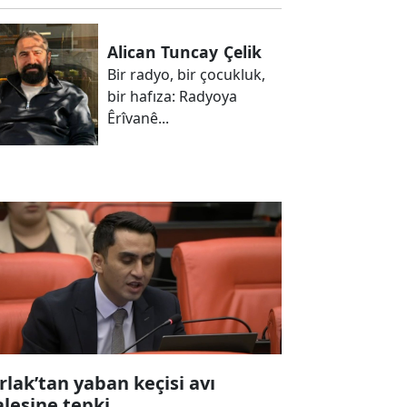
Alican Tuncay
Çelik
Bir radyo, bir çocukluk,
bir hafıza: Radyoya
Êrîvanê...
rlak’tan yaban keçisi avı
alesine tepki