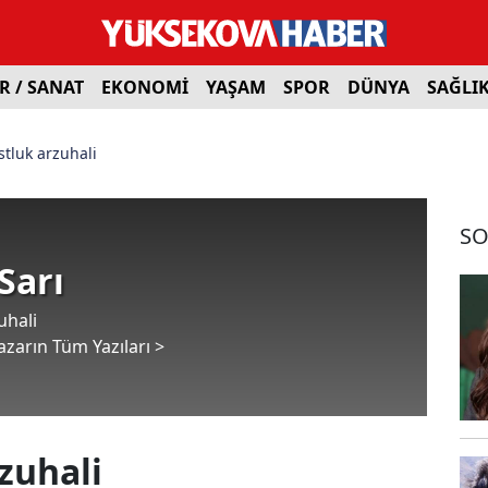
R / SANAT
EKONOMİ
YAŞAM
SPOR
DÜNYA
SAĞLI
tluk arzuhali
SO
Sarı
uhali
azarın Tüm Yazıları >
zuhali