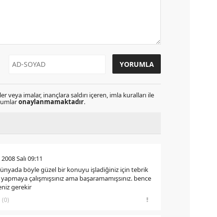
r veya imalar, inançlara saldırı içeren, imla kuralları ile
orumlar
onaylanmamaktadır
.
 2008 Salı 09:11
 dünyada böyle güzel bir konuyu işladiğiniz için tebrik
 yapmaya çalışmışsınız ama başaramamışsınız. bence
iz gerekir
(0)