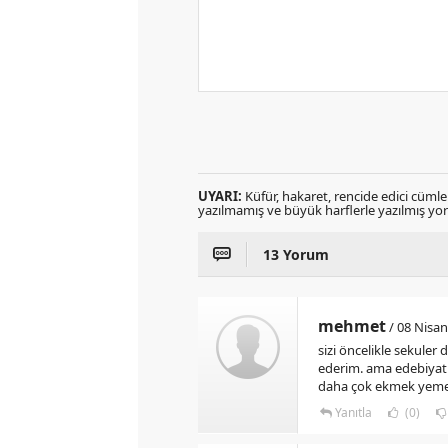
UYARI:
Küfür, hakaret, rencide edici cümlele
yazılmamış ve büyük harflerle yazılmış y
13 Yorum
mehmet
/ 08 Nisan
sizi öncelikle sekuler
ederim. ama edebiyat
daha çok ekmek yemen
Yanıtla
(0)