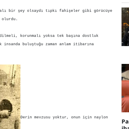
alı bir şey olsaydı tıpkı fahişeler gibi görücüye
 olurdu.
dilmeli, korunmalı yoksa tek başına dostluk
k insanda buluştuğu zaman anlam itibarına
Derin mevzusu yoktur, onun için naylon
Pa
ih