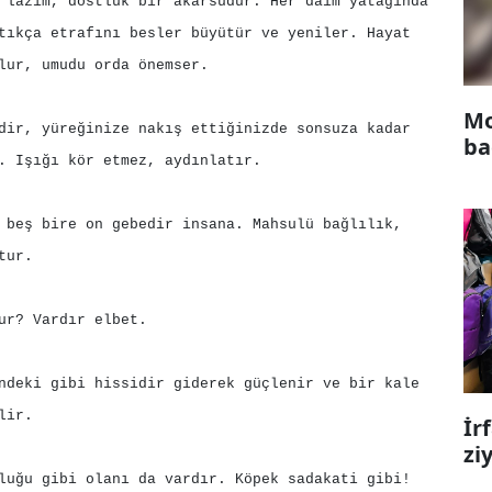
 lazım, dostluk bir akarsudur. Her daim yatağında
tıkça etrafını besler büyütür ve yeniler. Hayat
lur, umudu orda önemser.
Mo
dir, yüreğinize nakış ettiğinizde sonsuza kadar
ba
. Işığı kör etmez, aydınlatır.
 beş bire on gebedir insana. Mahsulü bağlılık,
tur.
ur? Vardır elbet.
ndeki gibi hissidir giderek güçlenir ve bir kale
lir.
İr
zi
luğu gibi olanı da vardır. Köpek sadakati gibi!