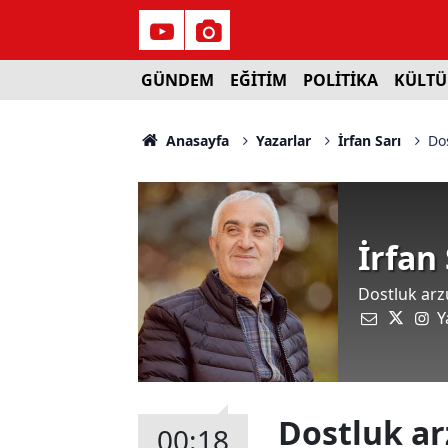
GÜNDEM
EĞİTİM
POLİTİKA
KÜLTÜ
Anasayfa
Yazarlar
İrfan Sarı
Dos
İrfan 
Dostluk arz
Y
Dostluk ar
00:18