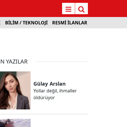
K
BİLİM / TEKNOLOJİ
RESMİ İLANLAR
N YAZILAR
Gülay
Arslan
Yollar değil, ihmaller
öldürüyor