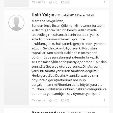
Yanıtla
(0)
(0)
Halit Yalçın
/ 11 Eylül 2011 Pazar 14:28
Merhaba Sevgili İrfan,
Benden önce İhsan Çölemerikli hocamız bu tabiri
kullanmış,ancak sanırın benim kullanımımla
tedavüle girmiştir.ancak senin bu tabiri yanlış
anladığını ve yorumlamanı görünce
üzüldüm.Çünkü hakkarimiz gerçektende "yaranın
ağzıdır"Sende çok iyi biliyorsun ki,Kürdistan
toprakları tam olarak Hakkarinin ortasından
bölünmüş ve parçalanmıştır.Hemde iki kez,ilkin
1639da Kasrı Şİrin antlaşmasıyla,sonrada 1926 dan
sonra.Siz Geverde oturuyorsunuz,Diri Aşiretinin
yarısı bu tarafta yarısı iran tarafında değil mi?
Herki,gerdi,Sati,Dostki,Mizuri.Berwari ve sınır
boyunca diğer aşiretlerimiz bölünüp
parçalanmamı mı?Bundan daha büyük yara olur
mu?Ben Kürdistanın kalbinin hakkari olduğunu ve
bunun da yaralandığını söylüyorum.yanlış mı?
Yanıtla
(0)
(0)