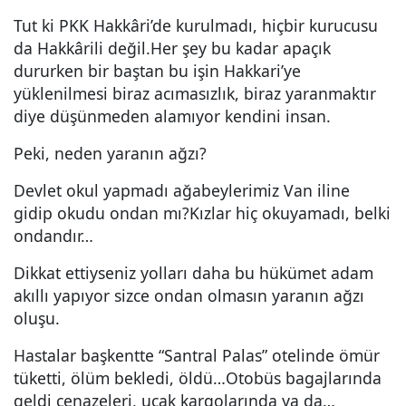
Tut ki PKK Hakkâri’de kurulmadı, hiçbir kurucusu
da Hakkârili değil.Her şey bu kadar apaçık
dururken bir baştan bu işin Hakkari’ye
yüklenilmesi biraz acımasızlık, biraz yaranmaktır
diye düşünmeden alamıyor kendini insan.
Peki, neden yaranın ağzı?
Devlet okul yapmadı ağabeylerimiz Van iline
gidip okudu ondan mı?Kızlar hiç okuyamadı, belki
ondandır…
Dikkat ettiyseniz yolları daha bu hükümet adam
akıllı yapıyor sizce ondan olmasın yaranın ağzı
oluşu.
Hastalar başkentte “Santral Palas” otelinde ömür
tüketti, ölüm bekledi, öldü…Otobüs bagajlarında
geldi cenazeleri, uçak kargolarında ya da…