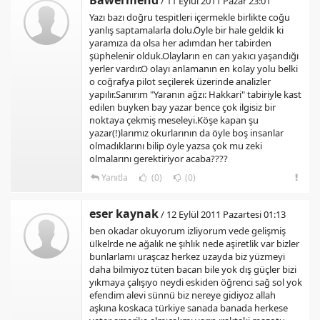
Bawermend
/ 11 Eylül 2011 Pazar 23:01
Yazı bazı doğru tespitleri içermekle birlikte coğu
yanlış saptamalarla dolu.Öyle bir hale geldik ki
yaramıza da olsa her adımdan her tabirden
şüphelenir olduk.Olayların en can yakıcı yaşandığı
yerler vardır.O olayı anlamanın en kolay yolu belki
o coğrafya pilot seçilerek üzerinde analizler
yapılır.Sanırım "Yaranın ağzı: Hakkari" tabiriyle kast
edilen buyken bay yazar bence çok ilgisiz bir
noktaya çekmiş meseleyi.Köşe kapan şu
yazar(!)larımız okurlarının da öyle boş insanlar
olmadıklarını bilip öyle yazsa çok mu zeki
olmalarını gerektiriyor acaba????
Yanıtla
(0)
(0)
eser kaynak
/ 12 Eylül 2011 Pazartesi 01:13
ben okadar okuyorum izliyorum vede gelişmiş
ülkelrde ne ağalık ne şıhlık nede aşiretlik var bizler
bunlarlamı uraşcaz herkez uzayda biz yüzmeyi
daha bilmiyoz tüten bacan bile yok dış güçler bizi
yıkmaya çalışıyo neydi eskiden öğrenci sağ sol yok
efendim alevi sünnü biz nereye gidiyoz allah
aşkına koskaca türkiye sanada banada herkese