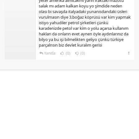
yeter amerika almıcakmı yarın ıraktaki mazotu
salak mı adam kalkan koyu yo şimdide neden
olası bi savaşda italyadaki yunanisdandaki üsleri
vurulmasın diye 3.boğaz köprüsü var kim yapmak
istiyo yahudiler petrol şirketleri çünkü
karadenizde petol var kim o yolu açarsa kullanım
hakları da onların evet aynen öyle aydınlarınız da
bilyo ya bu işi bilmelikten geliyo çünkü türkiye
parçalnsın biz devlet kuralım gerisi
Yanıtla
(0)
(0)