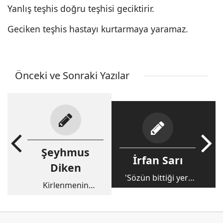
Yanlış teşhis doğru teşhisi geciktirir.
Geciken teşhis hastayı kurtarmaya yaramaz.
Önceki ve Sonraki Yazılar
Şeyhmus
İrfan Sarı
Diken
'Sözün bittiği yer'
Kirlenmenin
Şemdinli
siyasete yansıyan
yüzü