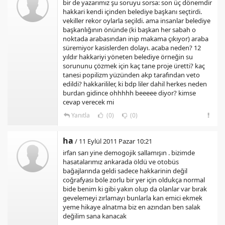
bir de yazarımız şu soruyu sorsa: son üç dönemdir
hakkari kendi içinden belediye başkanı seçtirdi.
vekiller rekor oylarla seçildi. ama insanlar belediye
başkanlığının önünde (ki başkan her sabah o
noktada arabasından inip makama çıkıyor) araba
süremiyor kasislerden dolayı. acaba neden? 12
yıldır hakkariyi yöneten belediye örneğin su
sorununu çözmek için kaç tane proje üretti? kaç
tanesi popilizm yüzünden akp tarafından veto
edildi? hakkarililer, ki bdp liler dahil herkes neden
burdan gidince ohhhhh beeeee diyor? kimse
cevap verecek mi
Yanıtla
(0)
(0)
ha
/ 11 Eylül 2011 Pazar 10:21
irfan sarı yine demogojik sallamışın . bizimde
hasatalarımız ankarada öldü ve otobüs
bağajlarında geldi sadece hakkarinin değil
coğrafyası böle zorlu bir yer için oldukça normal
bide benim ki gibi yakın olup da olanlar var bırak
gevelemeyi zırlamayı bunlarla kan emici ekmek
yeme hikaye alnatma biz en azından ben salak
değilim sana kanacak