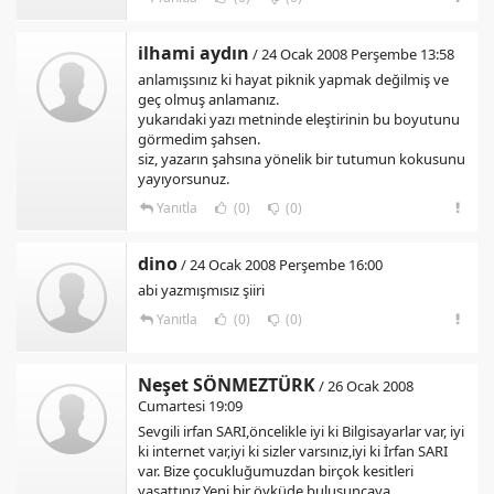
ilhami aydın
/ 24 Ocak 2008 Perşembe 13:58
anlamışsınız ki hayat piknik yapmak değilmiş ve
geç olmuş anlamanız.
yukarıdaki yazı metninde eleştirinin bu boyutunu
görmedim şahsen.
siz, yazarın şahsına yönelik bir tutumun kokusunu
yayıyorsunuz.
Yanıtla
(0)
(0)
dino
/ 24 Ocak 2008 Perşembe 16:00
abi yazmışmısız şiiri
Yanıtla
(0)
(0)
Neşet SÖNMEZTÜRK
/ 26 Ocak 2008
Cumartesi 19:09
Sevgili irfan SARI,öncelikle iyi ki Bilgisayarlar var, iyi
ki internet var,iyi ki sizler varsınız,iyi ki İrfan SARI
var. Bize çocukluğumuzdan birçok kesitleri
yaşattınız.Yeni bir öyküde buluşuncaya