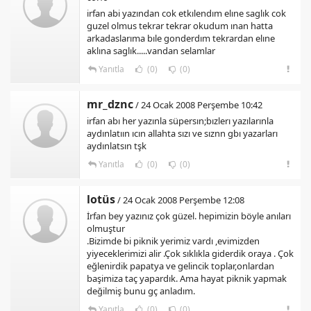
irfan abi yazından cok etkılendım elıne saglık cok
guzel olmus tekrar tekrar okudum ınan hatta
arkadaslarıma bıle gonderdım tekrardan elıne
aklına saglık.....vandan selamlar
Yanıtla
(0)
(0)
mr_dznc
/ 24 Ocak 2008 Perşembe 10:42
irfan abı her yazınla süpersın;bızlerı yazılarınla
aydınlatıın ıcın allahta sızı ve sıznn gbı yazarları
aydınlatsın tşk
Yanıtla
(0)
(0)
lotüs
/ 24 Ocak 2008 Perşembe 12:08
İrfan bey yazınız çok güzel. hepimizin böyle anıları
olmuştur
.Bizimde bi piknik yerimiz vardı ,evimizden
yiyeceklerimizi alir .Çok sıklıkla giderdik oraya . Çok
eğlenirdik papatya ve gelincik toplar,onlardan
başimiza taç yapardık. Ama hayat piknik yapmak
değilmiş bunu gç anladım.
Yanıtla
(0)
(0)