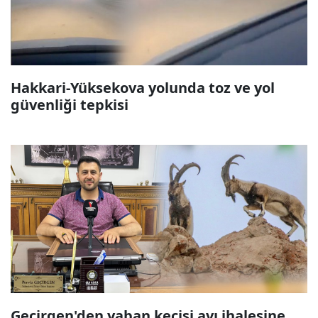
Hakkari-Yüksekova yolunda toz ve yol
güvenliği tepkisi
Geçirgen'den yaban keçisi avı ihalesine