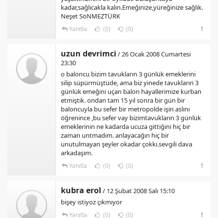
kadar,sağlıcakla kalın.Emeğinize,yüreğinize sağlık.
Neşet SöNMEZTÜRK
Yanıtla
(0)
(0)
uzun devrimci
/ 26 Ocak 2008 Cumartesi
23:30
o baloncu bizim tavukların 3 günlük emeklerini
silip süpürmüştüde, ama biz yinede tavukların 3
günlük emeğini uçan balon hayallerimize kurban
etmiştik. ondan tam 15 yıl sonra bir gün bir
baloncuyla bu sefer bir metropolde işin aslını
öğrenince ,bu sefer vay bizimtavukların 3 günlük
emeklerinin ne kadarda ucuza gittiğini hiç bir
zaman untmadım. anlayacağın hiç bir
unutulmayan şeyler okadar çokki.sevgili dava
arkadaşım.
Yanıtla
(0)
(0)
kubra erol
/ 12 Şubat 2008 Salı 15:10
bişey istiyoz çıkmıyor
Yanıtla
(0)
(0)