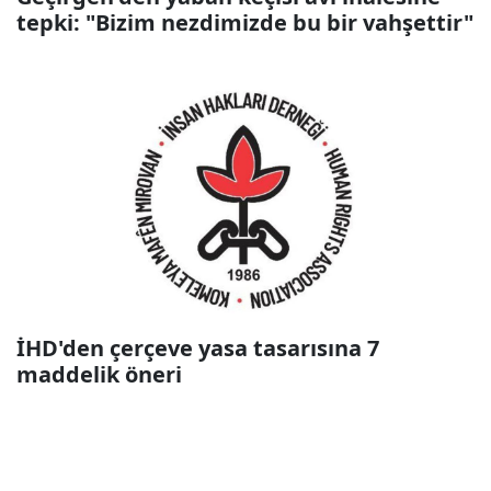
tepki: "Bizim nezdimizde bu bir vahşettir"
İHD'den çerçeve yasa tasarısına 7
maddelik öneri