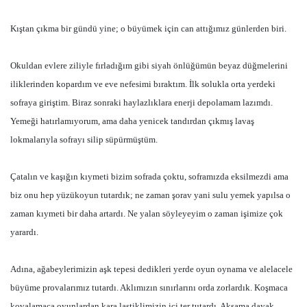
Kıştan çıkma bir gündü yine; o büyümek için can attığımız günlerden biri.
Okuldan evlere ziliyle fırladığım gibi siyah önlüğümün beyaz düğmelerini
iliklerinden kopardım ve eve nefesimi bıraktım. İlk solukla orta yerdeki
sofraya giriştim. Biraz sonraki haylazlıklara enerji depolamam lazımdı.
Yemeği hatırlamıyorum, ama daha yenicek tandırdan çıkmış lavaş
lokmalarıyla sofrayı silip süpürmüştüm.
Çatalın ve kaşığın kıymeti bizim sofrada çoktu, soframızda eksilmezdi ama
biz onu hep yüzükoyun tutardık; ne zaman şorav yani sulu yemek yapılsa o
zaman kıymeti bir daha artardı. Ne yalan söyleyeyim o zaman işimize çok
yarardı.
Adına, ağabeylerimizin aşk tepesi dedikleri yerde oyun oynama ve alelacele
büyüme provalarımız tutardı. Aklımızın sınırlarını orda zorlardık. Koşmaca
kovalamaca oyunlardan kara lastiklimizin içi ter tutardı. Akşama dayak