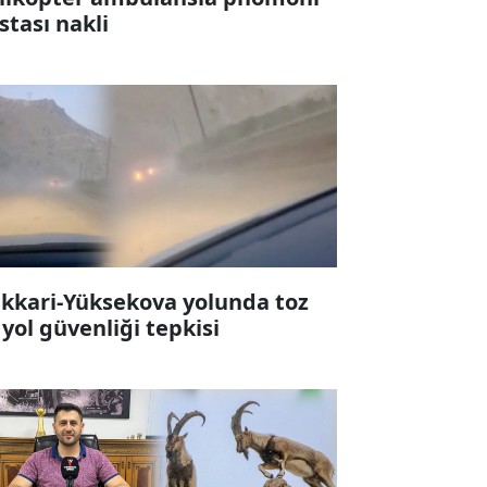
stası nakli
kkari-Yüksekova yolunda toz
 yol güvenliği tepkisi