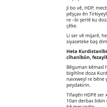
Ji bo vê, HDP, mecb
pêşçav ên Tirkiyey
re –bi şertê ku doz
çêke.
Li ser vê mijarê, 
siyaseteke baş dim
Heta Kurdistanîb
cîhanîbûn, fezayîb
Bêguman kêmasî hen
bigihîne doza Kur
navxweyî re bêne g
peydakirin.
Tifaqên HDPê ser x
10an derbas bikin 
bê meşandin.