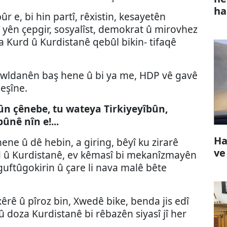
ha
ûr e, bi hin partî, rêxistin, kesayetên
î yên çepgir, sosyalîst, demokrat û mirovhez
a Kurd û Kurdistanê qebûl bikin- tifaqê
hewldanên baş hene û bi ya me, HDP vê gavê
eşîne.
ûn çênebe, tu wateya Tirkiyeyîbûn,
ûnê nîn e!...
Ha
e û dê hebin, a giring, bêyî ku zirarê
ve
d û Kurdistanê, ev kêmasî bi mekanîzmayên
uftûgokirin û çare li nava malê bête
êrê û pîroz bin, Xwedê bike, benda jis edî
û doza Kurdistanê bi rêbazên siyasî jî her