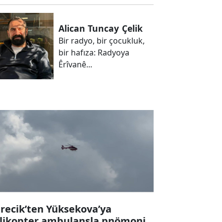
Alican Tuncay
Çelik
Bir radyo, bir çocukluk,
bir hafıza: Radyoya
Êrîvanê...
recik’ten Yüksekova’ya
likopter ambulansla pnömoni