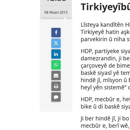
Tirkiyeyî
08 Nisan 2015
Lîsteya kandîtên H
Tirkiyeyê hatin aşker
parvekirin û niha s
HDP, partiyeke siya
damezrandin, ji ber
çarçoveyê de bime
baskê siyasî yê tem
hindê jî, mîsyon û 
heyî yên sistemê” c
HDP, mecbûr e, he
bike û di baskê siy
Ji ber hindê jî, ji 
mecbûr e, berî wê,