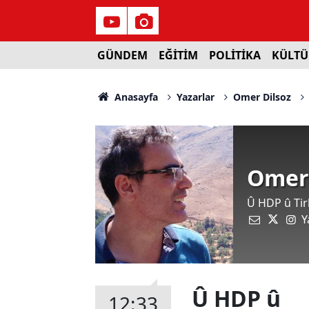
GÜNDEM
EĞİTİM
POLİTİKA
KÜLTÜ
Anasayfa
Yazarlar
Omer Dilsoz
Omer 
Û HDP û Tir
Y
Û HDP û
12:33