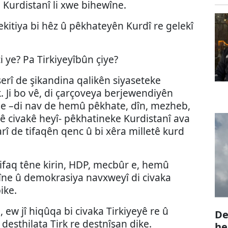
Kurdistanî li xwe bihewîne.
û yekitiya bi hêz û pêkhateyên Kurdî re gelekî
i ye? Pa Tirkiyeyîbûn çiye?
serî de şikandina qalikên siyaseteke
. Ji bo vê, di çarçoveya berjewendiyên
de –di nav de hemû pêkhate, dîn, mezheb,
vê civakê heyî- pêkhatineke Kurdistanî ava
rî de tifaqên qenc û bi xêra milletê kurd
tifaq têne kirin, HDP, mecbûr e, hemû
ne û demokrasiya navxweyî di civaka
ike.
, ew jî hiqûqa bi civaka Tirkiyeyê re û
De
desthilata Tirk re destnîşan dike.
he