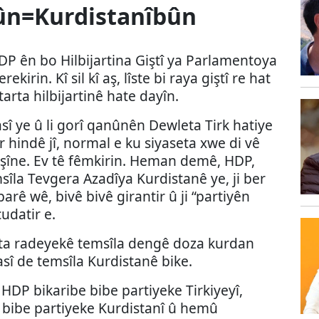
bûn=Kurdistanîbûn
DP ên bo Hilbijartina Giştî ya Parlamentoya
ekirin. Kî sil kî aş, lîste bi raya giştî re hat
tarta hilbijartinê hate dayîn.
sî ye û li gorî qanûnên Dewleta Tirk hatiye
 hindê jî, normal e ku siyaseta xwe di vê
şîne. Ev tê fêmkirin. Heman demê, HDP,
sîla Tevgera Azadîya Kurdistanê ye, ji ber
barê wê, bivê bivê girantir û ji “partiyên
udatir e.
ta radeyekê temsîla dengê doza kurdan
asî de temsîla Kurdistanê bike.
bo HDP bikaribe bibe partiyeke Tirkiyeyî,
 bibe partiyeke Kurdistanî û hemû