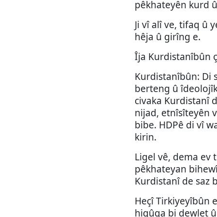
pêkhateyên kurd û 
Ji vî alî ve, tifaq 
hêja û girîng e.
Îja Kurdistanîbûn ç
Kurdistanîbûn: Di 
berteng û îdeolojîk
civaka Kurdistanî 
nijad, etnîsîteyên 
bibe. HDPê di vî wa
kirin.
Ligel vê, dema ev 
pêkhateyan bihewî
Kurdistanî de saz b
Heçî Tirkiyeyîbûn e
hiqûqa bi dewlet û 