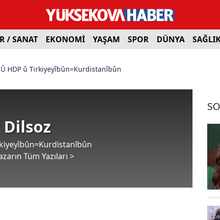
R / SANAT
EKONOMİ
YAŞAM
SPOR
DÜNYA
SAĞLI
Û HDP û Tirkiyeyîbûn=Kurdistanîbûn
SO
Dilsoz
kiyeyîbûn=Kurdistanîbûn
azarın Tüm Yazıları >