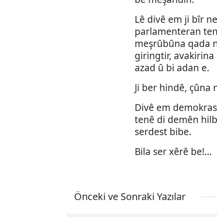
Lê divê em ji bîr n
parlamenteran tenê 
meşrûbûna qada net
giringtir, avakirin
azad û bi adan e.
Ji ber hindê, çûna 
Divê em demokrasiy
tenê di demên hilb
serdest bibe.
Bila ser xêrê be!...
Önceki ve Sonraki Yazılar