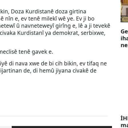
ekin, Doza Kurdistanê doza girtina
nîn e, ev tenê milekî wê ye. Ev ji bo
ewî û navneteweyî girîng e, lê a ji tevekê
Ge
a civaka Kurdistanî ya demokrat, serbixwe,
ih
ne
meclisê tenê gavek e.
ê di nava xwe de bi cih bikin, ev tifaq ne
ijartinan de, di hemû jiyana civakê de
İH
ma