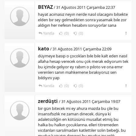
BEYAZ
/ 31 Ağustos 2011 Çarşamba 22:37
hayat acımasız neyın nerde nasıl olacagını bılsekte
elden bır sey gelmedıkten sonra yasamak bıle zor
aldıgın her nefesın hesabını soruyorlar sana
Yanıtla
(0)
(0)
kato
/ 31 Ağustos 2011 Çarşamba 22:09
düymeye basıp o çocokları bıle bıle kalt eden nasıl
allaha hesap verecek onu çok merak edıyorum tek
bu içimde gelıyor ey rabım o pıloto ve ona emır
verenlerı sanın mahkemene bırakıyoruz sen
bıldıyını yap
Yanıtla
(0)
(0)
zerdüşti
/ 31 Ağustos 2011 Çarşamba 19:07
bir gün bitecek mi ey ahura mazda bu çile bu
insansıfsızlık ne zaman dinecek. dünya ki
adaletsizliğin en kötüsünü musallat etmiş bu
halka bu halkın çocuklarına. elleri titremeden
vicdanları sarsılmadan katlettiler solin bebeği. bu
mudur kainatın dengesi bu mudur insanlık.