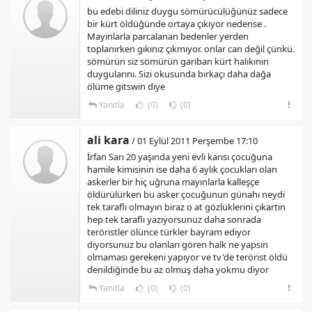
bu edebi diliniz duygu sömürücülüğünüz sadece
bir kürt öldüğünde ortaya çıkıyor nedense .
Mayınlarla parcalanan bedenler yerden
toplanırken gıkınız çıkmıyor. onlar can değil çünkü.
sömürün siz sömürün gariban kürt halıkının
duygularını. Sizi okusunda birkaçı daha dağa
ölüme gitswin diye
Yanıtla
(0)
(0)
ali kara
/ 01 Eylül 2011 Perşembe 17:10
İrfan Sarı 20 yaşında yeni evli karısı çocuğuna
hamile kimisinin ise daha 6 aylık çocukları olan
askerler bir hiç uğruna mayınlarla kalleşçe
öldürülürken bu asker çocuğunun günahı neydi
tek taraflı olmayın biraz o at gözlüklerini çıkartın
hep tek taraflı yazıyorsunuz daha sonrada
teröristler ölünce türkler bayram ediyor
diyorsunuz bu olanları gören halk ne yapsın
olmaması gerekeni yapıyor ve tv'de terörist öldü
denildiğinde bu az olmuş daha yokmu diyor
Yanıtla
(0)
(0)