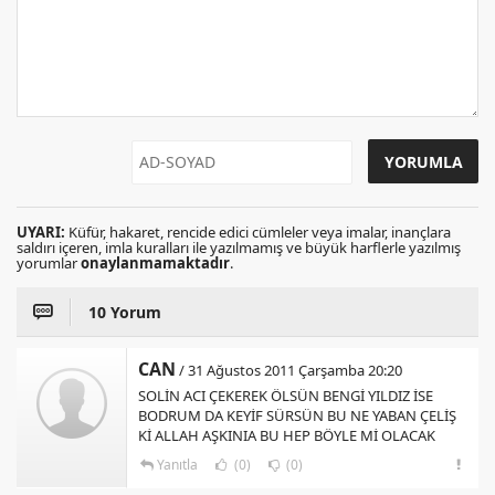
UYARI:
Küfür, hakaret, rencide edici cümleler veya imalar, inançlara
saldırı içeren, imla kuralları ile yazılmamış ve büyük harflerle yazılmış
yorumlar
onaylanmamaktadır
.
10 Yorum
CAN
/ 31 Ağustos 2011 Çarşamba 20:20
SOLİN ACI ÇEKEREK ÖLSÜN BENGİ YILDIZ İSE
BODRUM DA KEYİF SÜRSÜN BU NE YABAN ÇELİŞ
Kİ ALLAH AŞKINIA BU HEP BÖYLE Mİ OLACAK
Yanıtla
(0)
(0)