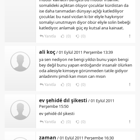
somalideki açlıktan ölüyor çocuklar kürdistan da
ise daha tanımadan dünyayı açlığı katlediliyor
çocuklar. bu nasıl vicdan ki bir eliyle haykırıyor
somaliyi unutmayın diyor öbür eliyle solin bebeği
katlediyor. anlamak güç ey kutsal ana kainaat.
Yanıtla
(0)
(0)
ali koç
/ 01 Eylül 2011 Perşembe 13:39
ya sen nediyon ne bengi yıldızı bunu yapn bengi
bey değil bunu yapan erdoğandır insanalr ölürken
oda ailesiyle kimseye görünmeden tatile gidiyor
anladınmı şimdi kan mısın can mısın
Yanıtla
(0)
(0)
ev şehidé dıl şikesti
/ 01 Eylül 2011
Perşembe 15:50
ev şehidé dıl şikesti
Yanıtla
(0)
(0)
zaman
/ 01 Eylül 2011 Perşembe 16:30