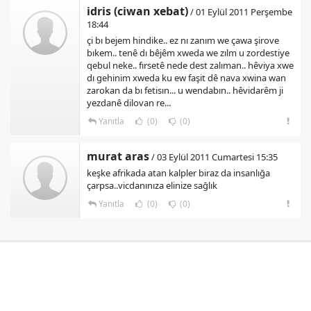
idris (ciwan xebat)
/ 01 Eylül 2011 Perşembe
18:44
çi bı bejem hindike.. ez nı zanım we çawa şirove
bıkem.. tenê dı bêjêm xweda we zılm u zordestiye
qebul neke.. fırsetê nede dest zalıman.. hêviya xwe
dı gehinim xweda ku ew faşit dê nava xwina wan
zarokan da bı fetisın... u wendabın.. hêvidarêm ji
yezdanê dilovan re...
Yanıtla
(0)
(0)
murat aras
/ 03 Eylül 2011 Cumartesi 15:35
keşke afrikada atan kalpler biraz da insanlığa
çarpsa..vicdanınıza elinize sağlık
Yanıtla
(0)
(0)