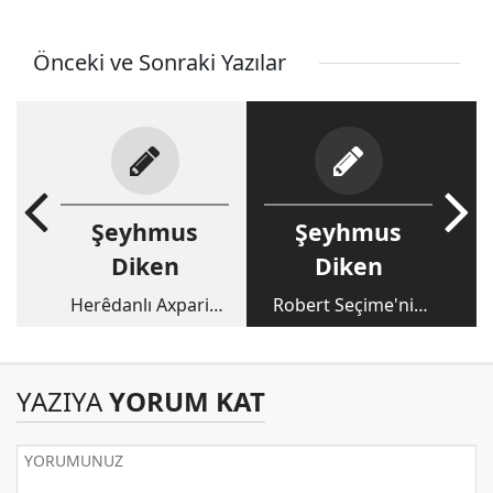
Önceki ve Sonraki Yazılar
Şeyhmus
Şeyhmus
Diken
Diken
Herêdanlı Axparik
Robert Seçime'nin
Sarkis
Mektubu
YAZIYA
YORUM KAT