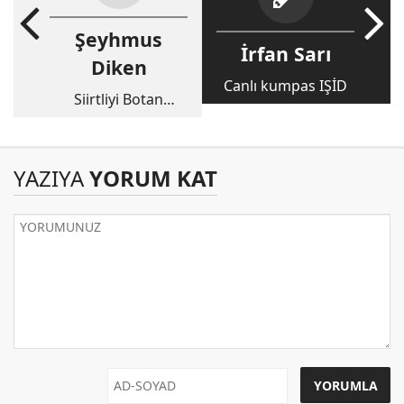
Şeyhmus
İrfan Sarı
Diken
Canlı kumpas IŞİD
Siirtliyi Botan
Çayı'nda boğmak!
YAZIYA
YORUM KAT