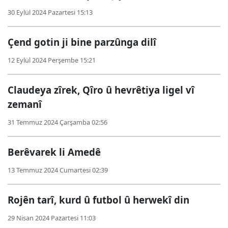
30 Eylül 2024 Pazartesi 15:13
Çend gotin ji bine parzûnga dilî
12 Eylül 2024 Perşembe 15:21
Claudeya zîrek, Qîro û hevrêtiya ligel vî
zemanî
31 Temmuz 2024 Çarşamba 02:56
Berêvarek li Amedê
13 Temmuz 2024 Cumartesi 02:39
Rojên tarî, kurd û futbol û herwekî din
29 Nisan 2024 Pazartesi 11:03