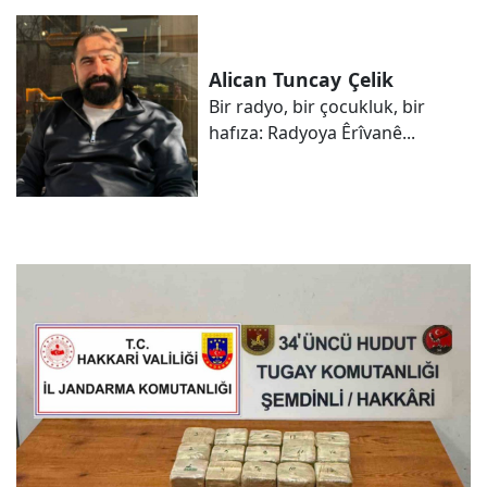
Alican Tuncay
Çelik
Bir radyo, bir çocukluk, bir
hafıza: Radyoya Êrîvanê...