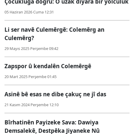
Çocukluğa doğru: O uzak diyara bir yolculuk
05 Haziran 2026 Cuma 12:31
Li ser navê Culemêrgê: Colemêrg an
Culemêrg?
29 Mayıs 2025 Perşembe 09:42
Zapspor û kendalên Colemêrgê
20 Mart 2025 Perşembe 01:45
Asinê bê esas ne dibe çakuç ne jî das
21 Kasım 2024 Perşembe 12:10
Bîrhatinên Payizeke Sava: Dawiya
Demsalekê, Destpêka Jiyaneke Nû