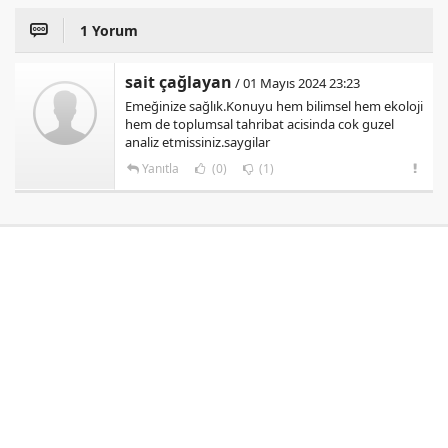
1 Yorum
sait çağlayan
/ 01 Mayıs 2024 23:23
Emeğinize sağlık.Konuyu hem bilimsel hem ekoloji
hem de toplumsal tahribat acisinda cok guzel
analiz etmissiniz.saygilar
Yanıtla
(0)
(1)