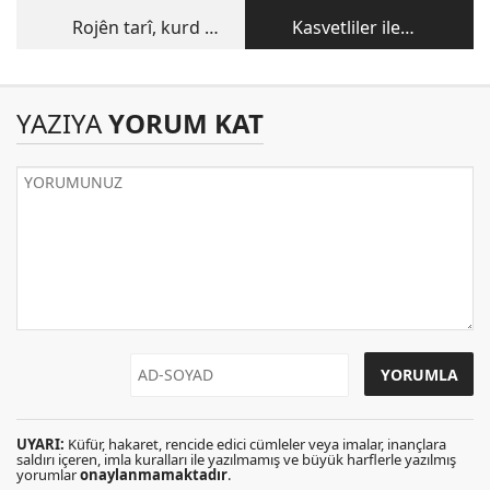
Rojên tarî, kurd û
Kasvetliler ile
futbol û herwekî din
mutlular
YAZIYA
YORUM KAT
UYARI:
Küfür, hakaret, rencide edici cümleler veya imalar, inançlara
saldırı içeren, imla kuralları ile yazılmamış ve büyük harflerle yazılmış
yorumlar
onaylanmamaktadır
.