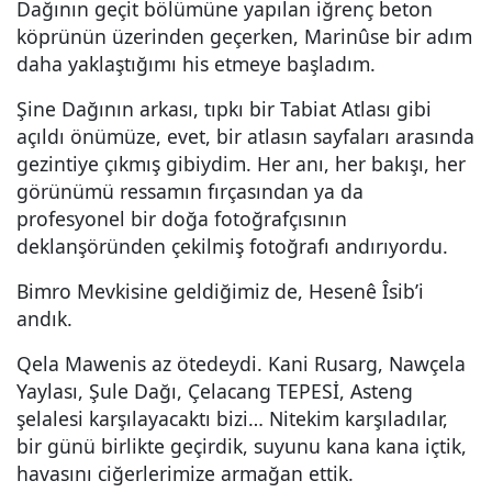
Dağının geçit bölümüne yapılan iğrenç beton
köprünün üzerinden geçerken, Marinûse bir adım
daha yaklaştığımı his etmeye başladım.
Şine Dağının arkası, tıpkı bir Tabiat Atlası gibi
açıldı önümüze, evet, bir atlasın sayfaları arasında
gezintiye çıkmış gibiydim. Her anı, her bakışı, her
görünümü ressamın fırçasından ya da
profesyonel bir doğa fotoğrafçısının
deklanşöründen çekilmiş fotoğrafı andırıyordu.
Bimro Mevkisine geldiğimiz de, Hesenê Îsib’i
andık.
Qela Mawenis az ötedeydi. Kani Rusarg, Nawçela
Yaylası, Şule Dağı, Çelacang TEPESİ, Asteng
şelalesi karşılayacaktı bizi… Nitekim karşıladılar,
bir günü birlikte geçirdik, suyunu kana kana içtik,
havasını ciğerlerimize armağan ettik.