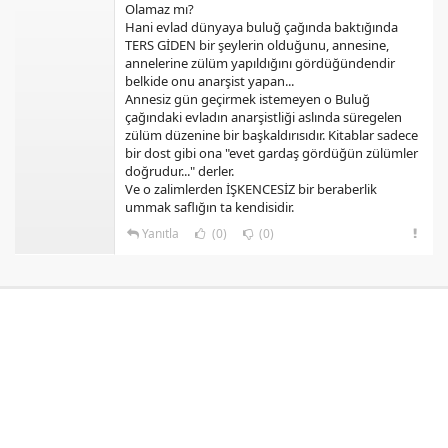
Olamaz mı?
Hani evlad dünyaya buluğ çağında baktığında
TERS GİDEN bir şeylerin olduğunu, annesine,
annelerine zülüm yapıldığını gördüğündendir
belkide onu anarşist yapan...
Annesiz gün geçirmek istemeyen o Buluğ
çağındaki evladın anarşistliği aslında süregelen
zülüm düzenine bir başkaldırısıdır. Kitablar sadece
bir dost gibi ona "evet gardaş gördüğün zülümler
doğrudur..." derler.
Ve o zalimlerden İŞKENCESİZ bir beraberlik
ummak saflığın ta kendisidir.
Yanıtla
(0)
(0)