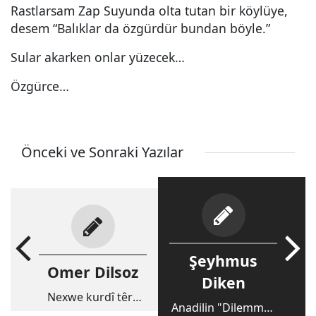
Rastlarsam Zap Suyunda olta tutan bir köylüye,
desem “Balıklar da özgürdür bundan böyle.”
Sular akarken onlar yüzecek…
Özgürce…
Önceki ve Sonraki Yazılar
Şeyhmus
Omer Dilsoz
Diken
Nexwe kurdî têra
Anadilin "Dilemma"
‘her tiştî’ dike