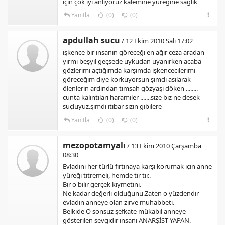
için çok iyi anlıyoruz kalemine yüreğine sağlık
Yanıtla
(0)
(0)
apdullah sucu
/ 12 Ekim 2010 Salı 17:02
işkence bir insanın göreceği en ağır ceza aradan
yirmi beşyıl geçsede uykudan uyanırken acaba
gözlerimi açtığımda karşımda işkencecilerimi
göreceğim diye korkuyorsun şimdi asılarak
ölenlerin ardından timsah gözyaşı döken ........
cunta kalıntıları haramiler .......size biz ne desek
suçluyuz.şimdi itibar sizin gibilere
Yanıtla
(0)
(0)
mezopotamyalı
/ 13 Ekim 2010 Çarşamba
08:30
Evladını her türlü fırtınaya karşı korumak için anne
yüreği titremeli, hemde tir tir..
Bir o bilir gerçek kıymetini.
Ne kadar değerli olduğunu.Zaten o yüzdendir
evladın anneye olan zirve muhabbeti.
Belkide O sonsuz şefkate mükabil anneye
gösterilen sevgidir insanı ANARŞİST YAPAN.