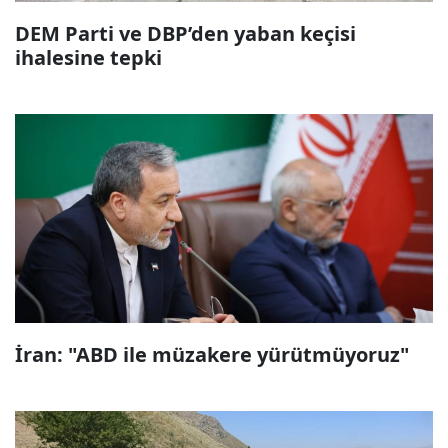
DEM Parti ve DBP’den yaban keçisi
ihalesine tepki
İran: "ABD ile müzakere yürütmüyoruz"