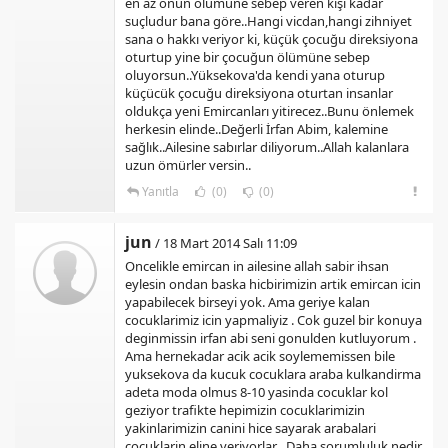
en az onun ölümüne sebep veren kişi kadar
suçludur bana göre..Hangi vicdan,hangi zihniyet
sana o hakkı veriyor ki, küçük çocuğu direksiyona
oturtup yine bir çocuğun ölümüne sebep
oluyorsun..Yüksekova'da kendi yana oturup
küçücük çocuğu direksiyona oturtan insanlar
oldukça yeni Emircanları yitirecez..Bunu önlemek
herkesin elinde..Değerli İrfan Abim, kalemine
sağlık..Ailesine sabırlar diliyorum..Allah kalanlara
uzun ömürler versin..
Yanıtla
(0)
(0)
jun
/ 18 Mart 2014 Salı 11:09
Oncelikle emircan in ailesine allah sabir ihsan
eylesin ondan baska hicbirimizin artik emircan icin
yapabilecek birseyi yok. Ama geriye kalan
cocuklarimiz icin yapmaliyiz . Cok guzel bir konuya
deginmissin irfan abi seni gonulden kutluyorum .
Ama hernekadar acik acik soylememissen bile
yuksekova da kucuk cocuklara araba kulkandirma
adeta moda olmus 8-10 yasinda cocuklar kol
geziyor trafikte hepimizin cocuklarimizin
yakinlarimizin canini hice sayarak arabalari
cocuklarin eline veriyorlar . Daha sorumluluk nedir