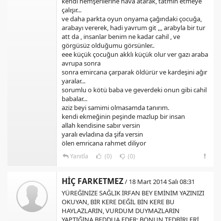
kendi hemşerilerine hava atarak, tatmin etmeye
çalışır...
ve daha parkta oyun onyama çağındaki çocuğa,
arabayı vererek, hadi yavrum git ,,, arabyla bir tur
att da , insanlar benim ne kadar cahil , ve
görgüsüz olduğumu görsünler..
eee küçük çocuğun akklı küçük olur ver gazı araba
avrupa sonra
sonra emircana çarparak öldürür ve kardeşini ağır
yaralar...
sorumlu o kötü baba ve geverdeki onun gibi cahil
babalar...
aziz beyi samimi olmasamda tanırım.
kendi ekmeğinin peşinde mazlup bir insan
allah kendisine sabır versin
yaralı evladına da şifa versin
ölen emricana rahmet diliyor
Yanıtla
(0)
(0)
HİÇ FARKETMEZ
/ 18 Mart 2014 Salı 08:31
YÜREĞİNİZE SAĞLIK İRFAN BEY EMİNİM YAZINIZI
OKUYAN, BİR KERE DEĞİL BİN KERE BU
HAYLAZLARIN, VURDUM DUYMAZLARIN
YAPTIĞINA BEDDUA EDER; BONUN TEDBİRLERİ