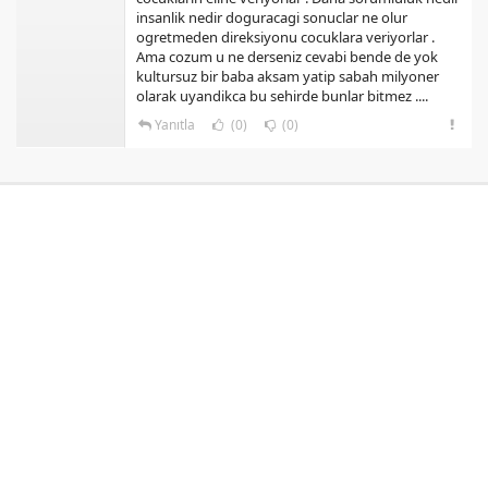
insanlik nedir doguracagi sonuclar ne olur
ogretmeden direksiyonu cocuklara veriyorlar .
Ama cozum u ne derseniz cevabi bende de yok
kultursuz bir baba aksam yatip sabah milyoner
olarak uyandikca bu sehirde bunlar bitmez ....
Yanıtla
(0)
(0)