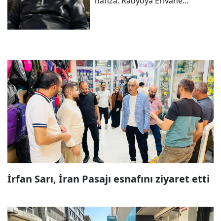
hafıza: Radyoya Êrîvanê...
İrfan Sarı, İran Pasajı esnafını ziyaret etti