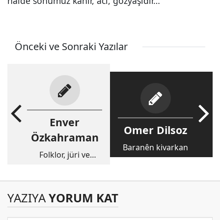
halde sonumuz kahır, acı, gözyaşıdır…
Önceki ve Sonraki Yazılar
Enver
Omer Dilsoz
Özkahraman
Baranên kivarkan
Folklor, jüri ve
askerlik dersi
YAZIYA
YORUM KAT