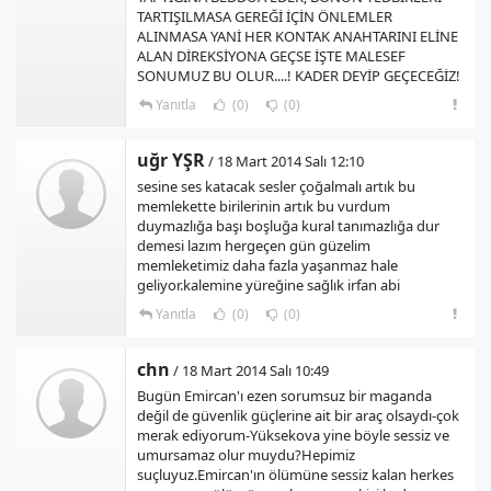
TARTIŞILMASA GEREĞİ İÇİN ÖNLEMLER
ALINMASA YANİ HER KONTAK ANAHTARINI ELİNE
ALAN DİREKSİYONA GEÇSE İŞTE MALESEF
SONUMUZ BU OLUR....! KADER DEYİP GEÇECEĞİZ!
Yanıtla
(0)
(0)
uğr YŞR
/ 18 Mart 2014 Salı 12:10
sesine ses katacak sesler çoğalmalı artık bu
memlekette birilerinin artık bu vurdum
duymazlığa başı boşluğa kural tanımazlığa dur
demesi lazım hergeçen gün güzelim
memleketimiz daha fazla yaşanmaz hale
geliyor.kalemine yüreğine sağlık irfan abi
Yanıtla
(0)
(0)
chn
/ 18 Mart 2014 Salı 10:49
Bugün Emircan'ı ezen sorumsuz bir maganda
değil de güvenlik güçlerine ait bir araç olsaydı-çok
merak ediyorum-Yüksekova yine böyle sessiz ve
umursamaz olur muydu?Hepimiz
suçluyuz.Emircan'ın ölümüne sessiz kalan herkes