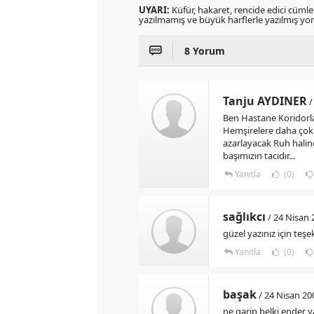
UYARI:
Küfür, hakaret, rencide edici cümlele
yazılmamış ve büyük harflerle yazılmış y
8 Yorum
Tanju AYDINER
/
Ben Hastane Koridorla
Hemşirelere daha çok 
azarlayacak Ruh halind
başımızın tacıdır...
Yanıtla
(0)
sağlıkcı
/ 24 Nisan
güzel yazınız için teşe
Yanıtla
(0)
başak
/ 24 Nisan 2
ne garip belki ender y