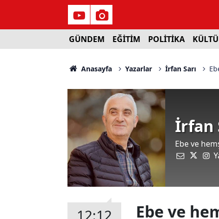
GÜNDEM
EĞİTİM
POLİTİKA
KÜLTÜ
Anasayfa
Yazarlar
İrfan Sarı
Eb
İrfan 
Ebe ve hemş
Y
Ebe ve hem
12:12