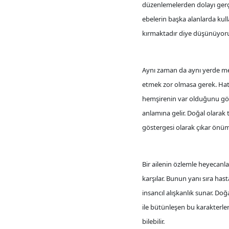
düzenlemelerden dolayı gerç
ebelerin başka alanlarda kul
kırmaktadır diye düşünüyor
Aynı zaman da aynı yerde mesl
etmek zor olmasa gerek. Hatta
hemşirenin var olduğunu gös
anlamına gelir. Doğal olarak
göstergesi olarak çıkar önü
Bir ailenin özlemle heyecanla
karşılar. Bunun yanı sıra has
insancıl alışkanlık sunar. Do
ile bütünleşen bu karakterler
bilebilir.