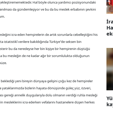
ekleştirememektedir. Hal böyle olunca yardımcı pozisyonundaki
lanılması da gündemleşiyor ve bu da bu meslek erbabının şevkini
um.
İr
Ha
ek
eğini icra eden hemşirelerin de artık sorunlarla cebelleştiğini his
 istatistikî verilere bakıldığında Türkiye"de seksen bin
terir bu da neredeyse her bin kişiye bir hemşirenin düştüğü
 ta bu mesleğin de ne kadar ağır bir sorumlulukta olduğunun
müze.
 beklediği yeni bireyin dünyaya gelişini çoğu kez de hemşireler
ta yataklarımızda bizlerin hayata dönüşünde güleç yüz, özveri,
ğası gereği annelik duygularıyla dolu olmanın verdiği ruhla mesleği
Yü
in mesleklerini icra ederken vefalarını hastanelere düşen herkes
ka