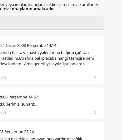
r veya imalar, inançlara saldırı içeren, imla kuralları ile
orumlar
onaylanmamaktadır
.
 24 Nisan 2008 Perşembe 14:14
rında hasta ve hasta yakınlarına bağırıp çağıran
rastladım.Etrafına bakıp;acaba hangi Hemşire beni
eydi adam...Ama geneli iyi sayılır..İşte onlarda
(0)
 2008 Perşembe 14:57
kkürlerimizi sunarız...
(0)
008 Perşembe 23:24
azılan pek dile alınmayan hep yardımcı sağlık