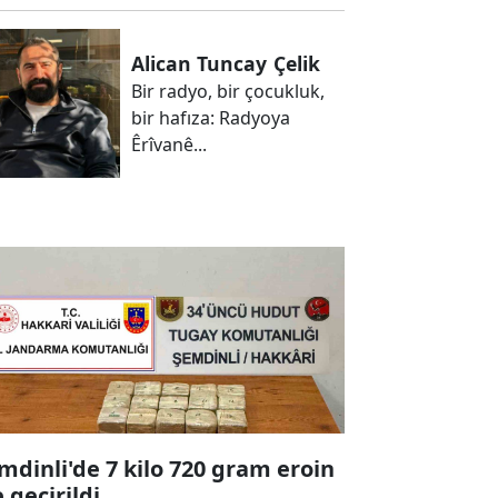
Alican Tuncay
Çelik
Bir radyo, bir çocukluk,
bir hafıza: Radyoya
Êrîvanê...
mdinli'de 7 kilo 720 gram eroin
e geçirildi