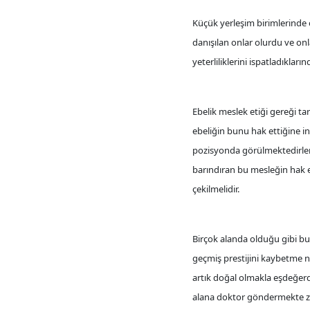
Küçük yerleşim birimlerinde 
danışılan onlar olurdu ve onl
yeterliliklerini ispatladıkla
Ebelik meslek etiği gereği ta
ebeliğin bunu hak ettiğine i
pozisyonda görülmektedirler.
barındıran bu mesleğin hak e
çekilmelidir.
Birçok alanda olduğu gibi bu
geçmiş prestijini kaybetme 
artık doğal olmakla eşdeğerd
alana doktor göndermekte zor