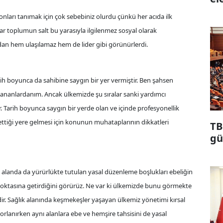
onları tanımak için çok sebebiniz olurdu çünkü her acıda ilk
ar toplumun salt bu yarasıyla ilgilenmez sosyal olarak
rından hem ulaşılamaz hem de lider gibi görünürlerdi.
rih boyunca da sahibine saygın bir yer vermiştir. Ben şahsen
nananlardanım. Ancak ülkemizde şu sıralar sanki yardımcı
 Tarih boyunca saygın bir yerde olan ve içinde profesyonellik
ttiği yere gelmesi için konunun muhataplarının dikkatleri
TB
gü
 alanda da yürürlükte tutulan yasal düzenleme boşlukları ebeliğin
noktasına getirdiğini görürüz. Ne var ki ülkemizde bunu görmekte
ir. Sağlık alanında keşmekeşler yaşayan ülkemiz yönetimi kırsal
lanırken aynı alanlara ebe ve hemşire tahsisini de yasal