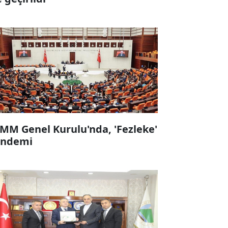
MM Genel Kurulu'nda, 'Fezleke'
ndemi