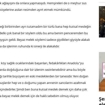
lk ağlayışını da onlara yapmasıydı. Hemşireleri de o meşhur sus
başköşelerine asılan resimden ayırt etmek mümkündü.
eği birbirinden ayrı tutamadım bir türlü bana hep kutsal mesleğin
r. Belki çok banal bir söylem oldu bu ama benim penceremden bu
ygun geldi. Beyaz melek söylemi sadece giydikleri giysiyle alakalı
 da işlerinin ruhunda ki sinerji ile alakalıdır.
n, köy sağlık ocaklarındaki başarıları, fedakârlıkları Anadolu"yu
larda doğduğuna dair bir izlenim sezinlenebilinir ama bu böyle
eği tarihle büyüyen en eski mesleklerden bir tanesidir. Yeni doğan
muşlardır hep ve o doğumu yapan annenin sancılarını azaltmak
içindedirler. Şimdi ben buna kutsal meslek demek için daha çok
ta beyaz melek demek için de haklı sebebim olmuş oluyor.
Şe
el