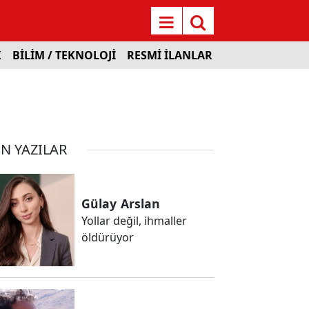
K
BİLİM / TEKNOLOJİ
RESMİ İLANLAR
N YAZILAR
Gülay
Arslan
Yollar değil, ihmaller
öldürüyor