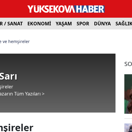
R / SANAT
EKONOMİ
YAŞAM
SPOR
DÜNYA
SAĞLI
e ve hemşireler
SO
Sarı
ireler
azarın Tüm Yazıları >
şireler