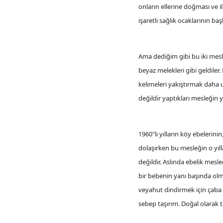
onların ellerine doğması ve i
işaretli sağlık ocaklarının 
Ama dediğim gibi bu iki mesl
beyaz melekleri gibi geldile
kelimeleri yakıştırmak daha u
değildir yaptıkları mesleğin ya
1960"lı yılların köy ebelerini
dolaşırken bu mesleğin o yıl
değildir. Aslında ebelik mesl
bir bebenin yanı başında ol
veyahut dindirmek için çaba 
sebep taşırım. Doğal olarak 