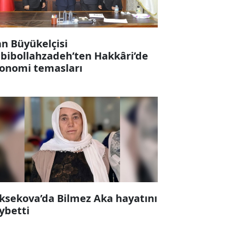
an Büyükelçisi
bibollahzadeh’ten Hakkâri’de
onomi temasları
ksekova’da Bilmez Aka hayatını
ybetti