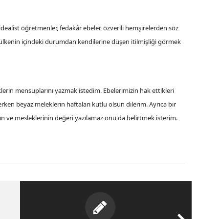
 idealist öğretmenler, fedakâr ebeler, özverili hemşirelerden söz
enin içindeki durumdan kendilerine düşen itilmişliği görmek
lerin mensuplarını yazmak istedim. Ebelerimizin hak ettikleri
ken beyaz meleklerin haftaları kutlu olsun dilerim. Ayrıca bir
ın ve mesleklerinin değeri yazılamaz onu da belirtmek isterim.