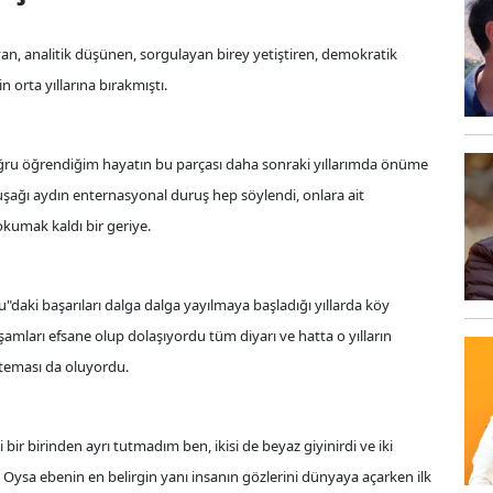
yan, analitik düşünen, sorgulayan birey yetiştiren, demokratik
in orta yıllarına bırakmıştı.
doğru öğrendiğim hayatın bu parçası daha sonraki yıllarımda önüme
kuşağı aydın enternasyonal duruş hep söylendi, onlara ait
okumak kaldı bir geriye.
daki başarıları dalga dalga yayılmaya başladığı yıllarda köy
aşamları efsane olup dolaşıyordu tüm diyarı ve hatta o yılların
a teması da oluyordu.
bir birinden ayrı tutmadım ben, ikisi de beyaz giyinirdi ve iki
ysa ebenin en belirgin yanı insanın gözlerini dünyaya açarken ilk