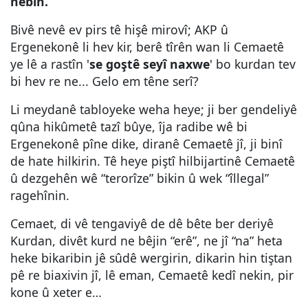
nebin.
Bivê nevê ev pirs tê hişê mirovî; AKP û
Ergenekonê li hev kir, berê tîrên wan li Cemaetê
ye lê a rastîn '
se goştê seyî naxwe
' bo kurdan tev
bi hev re ne... Gelo em têne serî?
Li meydanê tabloyeke weha heye; ji ber gendeliyê
qûna hikûmetê tazî bûye, îja radibe wê bi
Ergenekonê pîne dike, diranê Cemaetê jî, ji binî
de hate hilkirin. Tê heye piştî hilbijartinê Cemaetê
û dezgehên wê “terorîze” bikin û wek “îllegal”
ragehînin.
Cemaet, di vê tengaviyê de dê bête ber deriyê
Kurdan, divêt kurd ne bêjin “erê”, ne jî “na” heta
heke bikaribin jê sûdê wergirin, dikarin hin tiştan
pê re biaxivin jî, lê eman, Cemaetê kedî nekin, pir
kone û xeter e…