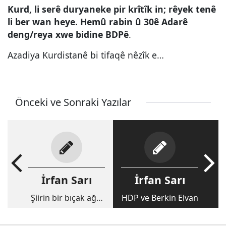
Kurd, li serê duryaneke pir krîtîk in; rêyek tenê
li ber wan heye. Hemû rabin û 30ê Adarê
deng/reya xwe bidine BDPê
.
Azadiya Kurdistanê bi tifaqê nêzîk e…
Önceki ve Sonraki Yazılar
İrfan Sarı
İrfan Sarı
Şiirin bir bıçak ağzı
HDP ve Berkin Elvan
var, kanatmaz