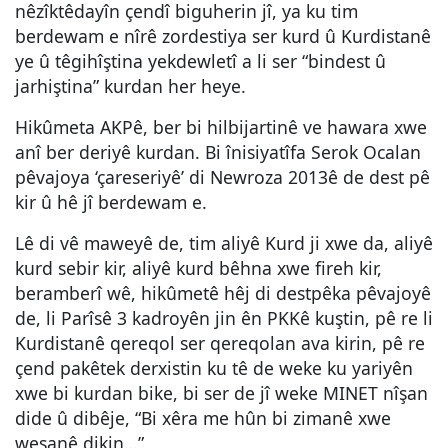
nêzîktêdayîn çendî biguherin jî, ya ku tim
berdewam e nîrê zordestiya ser kurd û Kurdistanê
ye û têgihîştina yekdewletî a li ser “bindest û
jarhiştina” kurdan her heye.
Hikûmeta AKPê, ber bi hilbijartinê ve hawara xwe
anî ber deriyê kurdan. Bi înisiyatîfa Serok Ocalan
pêvajoya ‘çareseriyê’ di Newroza 2013ê de dest pê
kir û hê jî berdewam e.
Lê di vê maweyê de, tim aliyê Kurd ji xwe da, aliyê
kurd sebir kir, aliyê kurd bêhna xwe fireh kir,
beramberî wê, hikûmetê hêj di destpêka pêvajoyê
de, li Parîsê 3 kadroyên jin ên PKKê kuştin, pê re li
Kurdistanê qereqol ser qereqolan ava kirin, pê re
çend pakêtek derxistin ku tê de weke ku yariyên
xwe bi kurdan bike, bi ser de jî weke MINET nîşan
dide û dibêje, “Bi xêra me hûn bi zimanê xwe
weşanê dikin…”