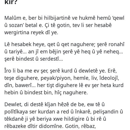
kir?
Malûm e, ber bi hilbijartinê ve hukmê hemû ‘qewl
û sozan’ betal e. Çi tê gotin, tev li ser hesabê
wergirtina reyek dî ye.
Lê hesabek heye, qet û qet naguhere; şerê ronahî
û tariyê… an jî em bêjin şerê yê heq û yê neheq…
şerê bindest û serdestî…
Îro li ba me ev şer, şerê kurd û dewletê ye. Erê,
teşe diguhere, peyak/piyon, hemle, liv, îdeolojî,
dîn, bawerî… her tişt diguhere lê ev şer heta kurd
hebin û bindest bin, hîç naguhere.
Dewlet, di destê kîjan hêzê de be, ew tê û
polîtîkaya ser kurdan a red û înkarê, pelişandin û
têkdanê ji yê beriya xwe hildigire û bi rê û
rêbazeke dîtir didomîne. Gotin, rêbaz,