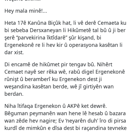
Hey mala minê!...
Heta 17ê Kanûna Biçûk hat, li vê derê Cemaeta ku
bi sebeba Dersxaneyan li Hikûmetê tal bû û ji ber
şerê “parvekirina îktîdarê” şûr kişand, bi
Ergenekonê re li hev kir û operasyona kasêtan li
dar xist.
Di encamê de hikûmet pir tengav bû. Nihêrt
Cemaet nayê ser rêka wê, rabû digel Ergenekonê
rûnişt û beramberî ku Ergenekon dest ji
weşandina kasêtan berde, wê jî girtiyên wan
berdan.
Niha îtifaqa Ergenekon û AKPê ket dewrê.
Bêguman peymanên wan hene lê hesab û bazara
wan zêde hev nagire; Ev ‘neyarên duh’ îro di pirsa
kurdî de mimkûn e dîsa dest bi raçandina tevneke