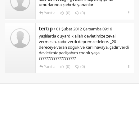
umurlarında çadırda yananlar
Yanıtla
(0)
(0)
tertip
/ 01 Şubat 2012 Çarşamba 09:16
yaşlılarda duyardık allah devletimize zeval
vermesin. çadır verdi depremzedelere. _20
dereceye varan soğuk ve karlı havaya. çadır verdi
devletimiz padişahım çoook yaşa
????????????????????
Yanıtla
(0)
(0)