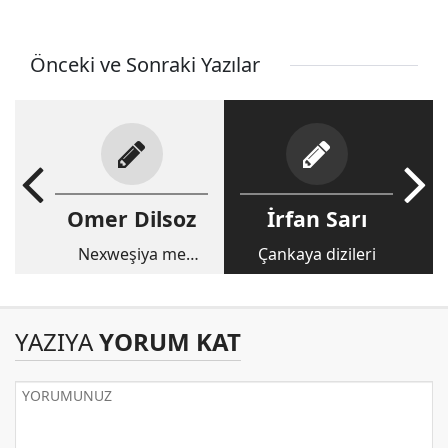
Önceki ve Sonraki Yazılar
Omer Dilsoz
İrfan Sarı
Nexweşiya me
Çankaya dizileri
KURDAN a
karakterîst
YAZIYA
YORUM KAT