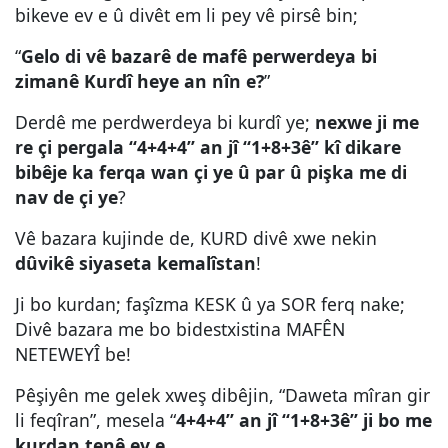
bikeve ev e û divêt em li pey vê pirsê bin;
“
Gelo di vê bazarê de mafê perwerdeya bi
zimanê Kurdî heye an nîn e?
”
Derdê me perdwerdeya bi kurdî ye;
nexwe ji me
re çi pergala “4+4+4” an jî “1+8+3ê” kî dikare
bibêje ka ferqa wan çi ye û par û pişka me di
nav de çi ye
?
Vê bazara kujinde de, KURD divê xwe nekin
dûvikê siyaseta kemalîstan
!
Ji bo kurdan; faşîzma KESK û ya SOR ferq nake;
Divê bazara me bo bidestxistina MAFÊN
NETEWEYÎ be!
Pêşiyên me gelek xweş dibêjin, “Daweta mîran gir
li feqîran”, mesela “
4+4+4” an jî “1+8+3ê” ji bo me
kurdan tenê ev e.