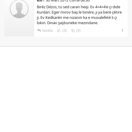
/ 30 Mart 2012 Cuma 08:30
Bıréz Dılzos, tu sed caran heqi. Ev 4+4+4'e çı dıde
Kurdan. Eger mırov baş le bınére, jı ya beré çétıre
ji. Ev Kedkarén me nızanın ka e muxalefeté lı çı
bıkın. Dınav şaşbuneke mezındane.
Yanıtla
(0)
(0)