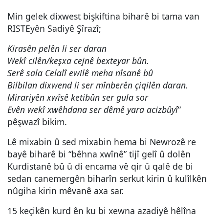
Min gelek dixwest bişkiftina biharê bi tama van
RISTEyên Sadiyê Şîrazî;
Kirasên pelên li ser daran
Wekî cilên/keşxa cejnê bexteyar bûn.
Serê sala Celalî ewilê meha nîsanê bû
Bilbilan dixwend li ser mînberên çiqilên daran.
Mirariyên xwîsê ketibûn ser gula sor
Evên wekî xwêhdana ser dêmê yara acizbûyî
”
pêşwazî bikim.
Lê mixabin û sed mixabin hema bi Newrozê re
bayê biharê bi “bêhna xwînê” tijî gelî û dolên
Kurdistanê bû û di encama vê qir û qalê de bi
sedan canemergên biharîn serkut kirin û kulîlkên
nûgiha kirin mêvanê axa sar.
15 keçikên kurd ên ku bi xewna azadiyê hêlîna