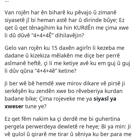
Van rojên har ên biharê ku pêvajo û zimanê
siyasetê jî bi heman astê har û dirinde bûye; Ez
qet û qet tênagihim ka hin KURdÊn me çima xwe
li dû dûvê “4+4+4Ê” dihilavêjin?
Gelo van rojên ku 15 daxên agirîn li kezeba me
dadane û kizekiza mêlakên me diçe ber perrê
asîmanê heftê, çi li me ketiye avê ku em guj û guj
li dûv qûna “4+4+4ê” ketine?
Ji ber wê bê hemdê xwe mirov dikare vê pirsê ji
serkêşên ku zendên xwe bo rêveberiya kurdan
badane bike; Çima rojeveke me ya
siyasî ya
xweser
tune ye?
Ez qet fêm nakim ka çi derdê me bi guhertina
pergela perwerdeya dewletê re heye; Bi ya min: Ji
vê gulol û girarê me tirar û sêniya ku ber para me