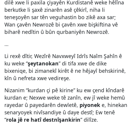
dilê xwe li paxila çiyayên Kurdistanê weke hêlîna
berkutke li şaxê zinarên asê çêkirî, niha li
teneşoyên sar tên veguhastin bo zikê axa sar;
Wan çavên Newrozê bi çavên xwe bişkiftina vê
biharê nedîtin û bûn qurbaniyên Newrozê.
…
Li rexê dîtir, Wezîrê Navxweyî Idrîs Naîm Şahîn ê
ku weke “
şeytanokan
” di tifa xwe de dike
bixeniqe, bi zimanekî kirêt ê ne hêjayî behskirinê,
kîn û nefreta xwe vedireşe.
Nizanim “kurdan çi pê kirine” ku ew çend kîndarê
kurdan e; Nexwe weke tê zanîn, ew jî weke hemû
rayedar û payedarên dewletê,
piyonek
e, hinekan
senaryoyek nivîsandiye û daye destî; Ew tenê
“
rola jê re hatî destnîşankirin
” dilîze.
…