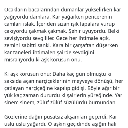
Ocakların bacalarından dumanlar yükselirken kar
yağıyordu damlara. Kar yağarken pencerenin
camları ıslak. İçeriden sızan ışık lapalara vurup
çakıyordu çakmak çakmak. Şehir uyuyordu. Belki
sevişiyordu sevgililer. Gece her ihtimale açık,
zemini sabitti sanki. Kara bir çarşaftan düşerken
kar taneleri ihtimalen şairde sevdiğini
mısralıyordu ki aşk korusun onu.
Ki aşk korusun onu; Daha kaç gün olmuştu ki
saksıda açan narçiçeklerinin meyveye dönüşü, her
çatlayan narçiçeğine kapılıp gidişi. Böyle ağır bir
yük kaç zaman dururdu ki şairlerin yüreğinde. Yar
sinem sinem, zülüf zülüf süzülürdü burnundan.
Gözlerine dağın pusatsız akşamları geçerdi. Kar
uslu uslu yağardı. O aşkın geçidinde aşığın hali