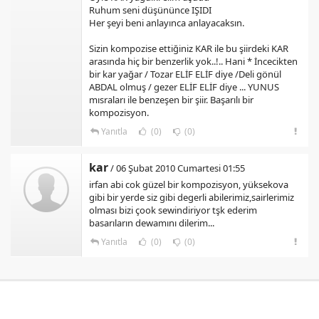
Ruhum seni düşününce IŞIDI
Her şeyi beni anlayınca anlayacaksın.
Sizin kompozise ettiğiniz KAR ile bu şiirdeki KAR
arasında hiç bir benzerlik yok..!.. Hani * İncecikten
bir kar yağar / Tozar ELİF ELİF diye /Deli gönül
ABDAL olmuş / gezer ELİF ELİF diye ... YUNUS
mısraları ile benzeşen bir şiir. Başarılı bir
kompozisyon.
Yanıtla
(0)
(0)
kar
/ 06 Şubat 2010 Cumartesi 01:55
irfan abi cok güzel bir kompozisyon, yüksekova
gibi bir yerde siz gibi degerli abilerimiz,sairlerimiz
olması bizi çook sewindiriyor tşk ederim
basarıların dewamını dilerim...
Yanıtla
(0)
(0)