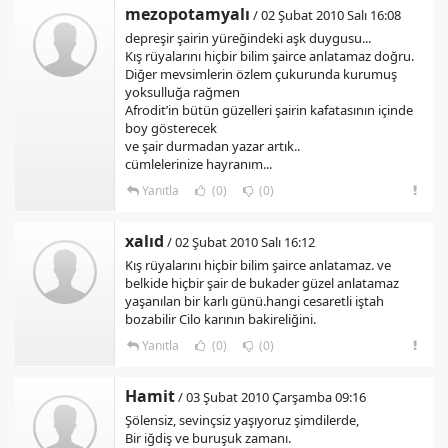
mezopotamyalı
/ 02 Şubat 2010 Salı 16:08
depreşir şairin yüreğindeki aşk duygusu...
Kış rüyalarını hiçbir bilim şairce anlatamaz doğru.
Diğer mevsimlerin özlem çukurunda kurumuş
yoksulluğa rağmen
Afrodit’in bütün güzelleri şairin kafatasının içinde
boy gösterecek
ve şair durmadan yazar artık..
cümlelerinize hayranım...
Yanıtla
(0)
(0)
xalıd
/ 02 Şubat 2010 Salı 16:12
Kış rüyalarını hiçbir bilim şairce anlatamaz. ve
belkide hiçbir şair de bukader güzel anlatamaz
yaşanılan bir karlı günü.hangi cesaretli iştah
bozabilir Cilo karının bakireliğini.
Yanıtla
(0)
(0)
Hamit
/ 03 Şubat 2010 Çarşamba 09:16
Şölensiz, sevinçsiz yaşıyoruz şimdilerde,
Bir iğdiş ve buruşuk zamanı.