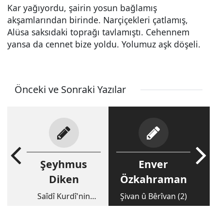
Kar yağıyordu, şairin yosun bağlamış
akşamlarından birinde. Narçiçekleri çatlamış,
Alüsa saksıdaki toprağı tavlamıştı. Cehennem
yansa da cennet bize yoldu. Yolumuz aşk döşeli.
Önceki ve Sonraki Yazılar
Şeyhmus
Enver
Diken
Özkahraman
Saîdî Kurdî'nin
Şivan û Bêrîvan (2)
Romanı, Son Derviş