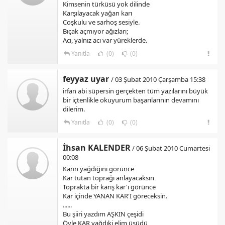
Kimsenin türküsü yok dilinde
Karşılayacak yağan karı
Coşkulu ve sarhoş sesiyle.
Bıçak açmıyor ağızları;
Acı, yalnız acı var yüreklerde.
Yanıtla
(0)
(0)
feyyaz uyar
/ 03 Şubat 2010 Çarşamba 15:38
irfan abi süpersin gerçekten tüm yazılarını büyük
bir içtenlikle okuyurum başarılarının devamını
dilerim.
Yanıtla
(0)
(0)
İhsan KALENDER
/ 06 Şubat 2010 Cumartesi
00:08
Karın yağdığını görünce
Kar tutan toprağı anlayacaksın
Toprakta bir karış kar'ı görünce
Kar içinde YANAN KAR'I göreceksin.
......
Bu şiiri yazdım AŞKIN çeşidi
Öyle KAR yağdıki elim üşüdü