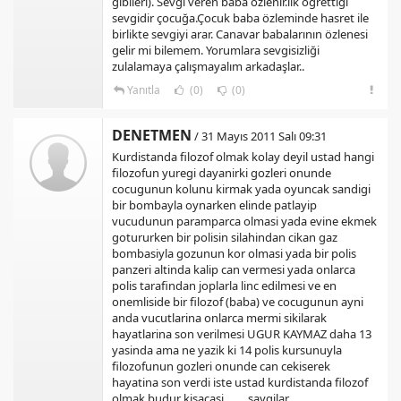
gibileri). Sevgi veren baba özlenir.ilk öğrettiği
sevgidir çocuğa.Çocuk baba özleminde hasret ile
birlikte sevgiyi arar. Canavar babalarının özlenesi
gelir mi bilemem. Yorumlara sevgisizliği
zulalamaya çalışmayalım arkadaşlar..
Yanıtla
(0)
(0)
DENETMEN
/ 31 Mayıs 2011 Salı 09:31
Kurdistanda filozof olmak kolay deyil ustad hangi
filozofun yuregi dayanirki gozleri onunde
cocugunun kolunu kirmak yada oyuncak sandigi
bir bombayla oynarken elinde patlayip
vucudunun paramparca olmasi yada evine ekmek
gotururken bir polisin silahindan cikan gaz
bombasiyla gozunun kor olmasi yada bir polis
panzeri altinda kalip can vermesi yada onlarca
polis tarafindan joplarla linc edilmesi ve en
onemliside bir filozof (baba) ve cocugunun ayni
anda vucutlarina onlarca mermi sikilarak
hayatlarina son verilmesi UGUR KAYMAZ daha 13
yasinda ama ne yazik ki 14 polis kursunuyla
filozofunun gozleri onunde can cekiserek
hayatina son verdi iste ustad kurdistanda filozof
olmak budur kisacasi........ saygilar..