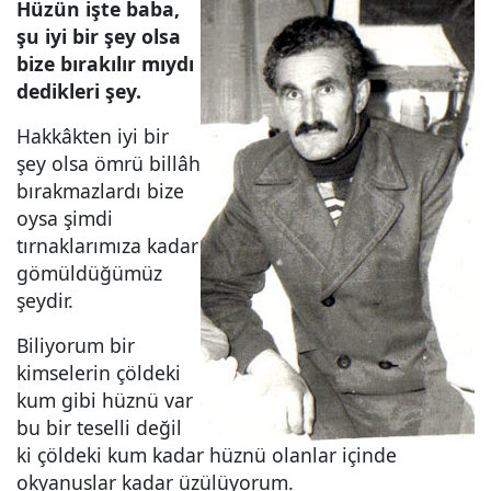
Hüzün işte baba,
şu iyi bir şey olsa
bize bırakılır mıydı
dedikleri şey.
Hakkâkten iyi bir
şey olsa ömrü billâh
bırakmazlardı bize
oysa şimdi
tırnaklarımıza kadar
gömüldüğümüz
şeydir.
Biliyorum bir
kimselerin çöldeki
kum gibi hüznü var
bu bir teselli değil
ki çöldeki kum kadar hüznü olanlar içinde
okyanuslar kadar üzülüyorum.