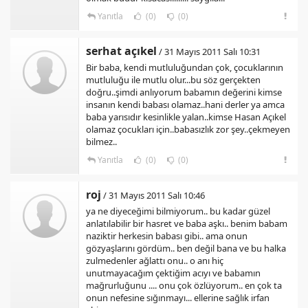
Yanıtla
(0)
(0)
serhat açıkel
/ 31 Mayıs 2011 Salı 10:31
Bir baba, kendi mutluluğundan çok, çocuklarının
mutluluğu ile mutlu olur...bu söz gerçekten
doğru..şimdi anlıyorum babamın değerini kimse
insanın kendi babası olamaz..hani derler ya amca
baba yarısıdır kesinlikle yalan..kimse Hasan Açıkel
olamaz çocukları için..babasızlık zor şey..çekmeyen
bilmez..
Yanıtla
(0)
(0)
roj
/ 31 Mayıs 2011 Salı 10:46
ya ne diyeceğimi bilmiyorum.. bu kadar güzel
anlatılabilir bir hasret ve baba aşkı.. benim babam
naziktir herkesin babası gibi.. ama onun
gözyaşlarını gördüm.. ben değil bana ve bu halka
zulmedenler ağlattı onu.. o anı hiç
unutmayacağım çektiğim acıyı ve babamın
mağrurluğunu .... onu çok özlüyorum.. en çok ta
onun nefesine sığınmayı... ellerine sağlık irfan