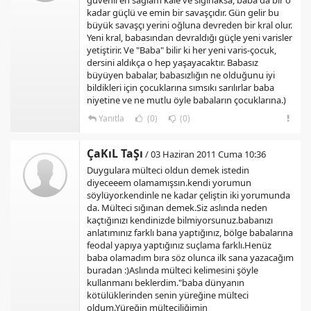
güvenli en sağlam kale ve sığınaksa, baba da bir o
kadar güçlü ve emin bir savaşçıdır. Gün gelir bu
büyük savaşçı yerini oğluna devreden bir kral olur.
Yeni kral, babasından devraldığı güçle yeni varisler
yetiştirir. Ve "Baba" bilir ki her yeni varis-çocuk,
dersini aldıkça o hep yaşayacaktır. Babasız
büyüyen babalar, babasızlığın ne olduğunu iyi
bildikleri için çocuklarına sımsıkı sarılırlar baba
niyetine ve ne mutlu öyle babaların çocuklarına.)
Yanıtla
(0)
(0)
ÇaKıL TaŞı
/ 03 Haziran 2011 Cuma 10:36
Duygulara mülteci oldun demek istedin
diyeceeem olamamışsın.kendi yorumun
söylüyor.kendinle ne kadar çeliştin iki yorumunda
da. Mülteci sığınan demek.Siz aslında neden
kaçtığınızı kendinizde bilmiyorsunuz.babanızı
anlatımınız farklı bana yaptığınız, bölge babalarına
feodal yapıya yaptığınız suçlama farklı.Henüz
baba olamadım bıra söz olunca ilk sana yazacağım
buradan :)Aslında mülteci kelimesini şöyle
kullanmanı beklerdim."baba dünyanın
kötülüklerinden senin yüreğine mülteci
oldum.Yüreğin mülteciliğimin