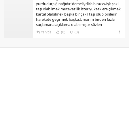
yurdudur,sığınağıdır"demeliydiYa bıra/xwişk çakıl
taşı olabilmek mütevazilik ister yükseklere çıkmak
kartal olabilmek başka bir çakıl taşı olup birilerini
harekete geçirmek başka.Umarım birden fazla
suçlamana açıklama olabilmiştir sözleri
Yanıtla
(0)
(0)