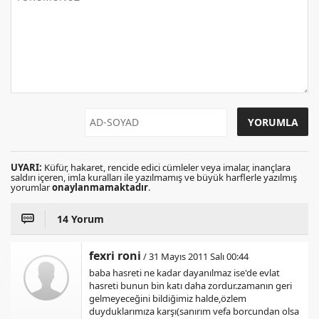
UYARI:
Küfür, hakaret, rencide edici cümleler veya imalar, inançlara
saldırı içeren, imla kuralları ile yazılmamış ve büyük harflerle yazılmış
yorumlar
onaylanmamaktadır
.
14 Yorum
fexri roni
/ 31 Mayıs 2011 Salı 00:44
baba hasreti ne kadar dayanılmaz ise'de evlat
hasreti bunun bin katı daha zordur.zamanın geri
gelmeyeceğini bildiğimiz halde,özlem
duyduklarımıza karşı(sanırım vefa borcundan olsa