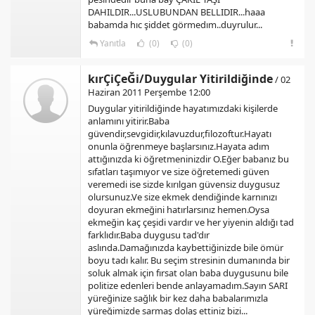
DAHILDIR...USLUBUNDAN BELLIDIR...haaa
babamda hıc şiddet görmedım..duyrulur...
Yanıtla
(0)
(0)
kırÇiÇeĞi/Duygular Yitirildiğinde
/ 02
Haziran 2011 Perşembe 12:00
Duygular yitirildiğinde hayatımızdaki kişilerde
anlamını yitirir.Baba
güvendir,sevgidir,kılavuzdur,filozoftur.Hayatı
onunla öğrenmeye başlarsınız.Hayata adım
attığınızda ki öğretmeninizdir O.Eğer babanız bu
sıfatları taşımıyor ve size öğretemedi güven
veremedi ise sizde kırılgan güvensiz duygusuz
olursunuz.Ve size ekmek dendiğinde karnınızı
doyuran ekmeğini hatırlarsınız hemen.Oysa
ekmeğin kaç çeşidi vardır ve her yiyenin aldığı tad
farklıdır.Baba duygusu tad'dır
aslında.Damağınızda kaybettiğinizde bile ömür
boyu tadı kalır. Bu seçim stresinin dumanında bir
soluk almak için fırsat olan baba duygusunu bile
politize edenleri bende anlayamadım.Sayın SARI
yüreğinize sağlık bir kez daha babalarımızla
yüreğimizde sarmaş dolaş ettiniz bizi...