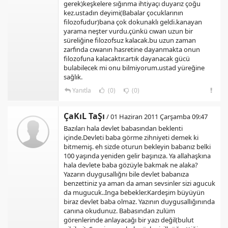
gerek)keşkelere sığınma ihtiyaçı duyarız çoğu
kez.ustadın deyimi(Babalar çocuklarının
filozofudur)bana çok dokunaklı geldi.kanayan
yarama neşter vurdu.çünkü cıwan uzun bir
süreliğine filozofsuz kalacak.bu uzun zaman
zarfında cıwanın hasretine dayanmakta onun
filozofuna kalacaktır.artık dayanacak gücü
bulabilecek mi onu bilmiyorum.ustad yüreğine
sağlık.
Yanıtla
(0)
(0)
ÇaKıL TaŞı
/ 01 Haziran 2011 Çarşamba 09:47
Bazıları hala devlet babasından beklenti
içinde.Devleti baba görme zihniyeti demek ki
bitmemiş. eh sizde oturun bekleyin babanız belki
100 yaşında yeniden gelir başınıza. Ya allahaşkına
hala devlete baba gözüyle bakmak ne alaka?
Yazarın duygusallığnı bile devlet babanıza
benzettiniz ya aman da aman sevsinler sizi agucuk
da mugucuk..Inga bebekler.Kardeşim büyüyün
biraz devlet baba olmaz. Yazının duygusallığınında
canına okudunuz. Babasından zulüm
görenlerinde anlayacağı bir yazı değil(bulut