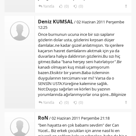
Yanıtla
(0)
(0)
Deniz KUMSAL
/ 02 Haziran 2011 Perşembe
12:25
Önce burnunun ucuna ince bir sızı saplanır
gözlerin dolar usta, gözlerini kırpsan düşer
damlalar..ne kadar güzel anlatmışsın. Ya içerilere
kaçarsın hasret damlalarını akıtmak için ya da
duvarlara halıya daldırırsın gözlerini.Bu sızı hiç
gitmez.Baba "bana herşey seni hatırlatıyor".Bir
kanadı olmayan kuş misali uçamıyorum
bazen.Eksiktir bir yanım.Baba özleminin
duygularının tercümanı var mı? Varsa da o
SENSİN USTA.Yüreğine kalemine sağlık.
Not:Duygu sağırları ve körleri bu yazının
yorumlarında ağırlanmıyorlar ona göre...Bilginize
Yanıtla
(0)
(0)
RoN
/ 02 Haziran 2011 Perşembe 21:18
"ben hayatta en çok babamı sevdim" der Can
Yücel... Biz erkek çocukları için anne nasıl ki en