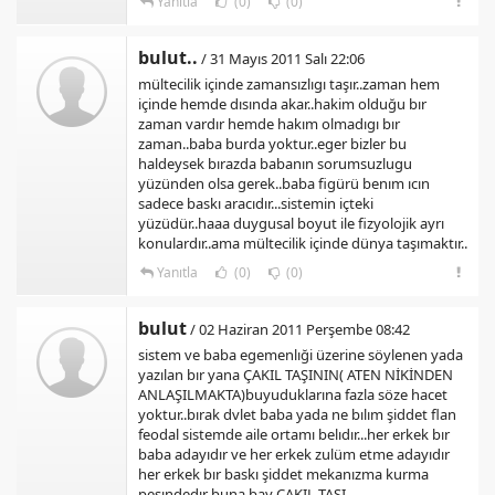
Yanıtla
(0)
(0)
bulut..
/ 31 Mayıs 2011 Salı 22:06
mültecilik içinde zamansızlıgı taşır..zaman hem
içinde hemde dısında akar..hakim olduğu bır
zaman vardır hemde hakım olmadıgı bır
zaman..baba burda yoktur..eger bizler bu
haldeysek bırazda babanın sorumsuzlugu
yüzünden olsa gerek..baba figürü benım ıcın
sadece baskı aracıdır...sistemin içteki
yüzüdür..haaa duygusal boyut ile fizyolojik ayrı
konulardır..ama mültecilik içinde dünya taşımaktır..
Yanıtla
(0)
(0)
bulut
/ 02 Haziran 2011 Perşembe 08:42
sistem ve baba egemenlıği üzerine söylenen yada
yazılan bır yana ÇAKIL TAŞININ( ATEN NİKİNDEN
ANLAŞILMAKTA)buyuduklarına fazla söze hacet
yoktur..bırak dvlet baba yada ne bılım şiddet flan
feodal sistemde aile ortamı belıdır...her erkek bır
baba adayıdır ve her erkek zulüm etme adayıdır
her erkek bır baskı şiddet mekanızma kurma
pesındedır buna bay ÇAKIL TAŞI