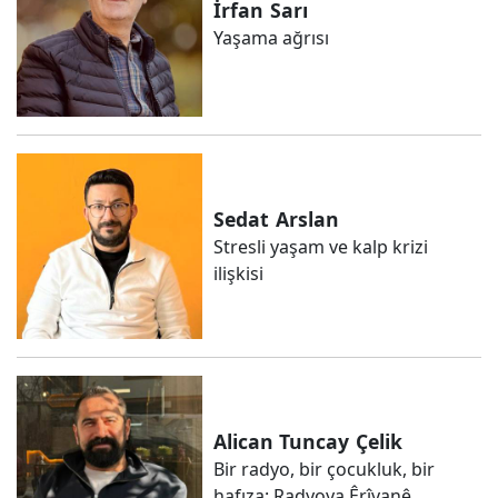
İrfan
Sarı
Yaşama ağrısı
Sedat
Arslan
Stresli yaşam ve kalp krizi
ilişkisi
Alican Tuncay
Çelik
Bir radyo, bir çocukluk, bir
hafıza: Radyoya Êrîvanê...