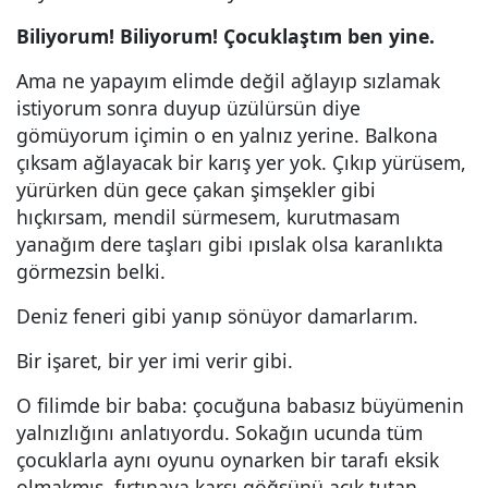
Biliyorum! Biliyorum! Çocuklaştım ben yine.
Ama ne yapayım elimde değil ağlayıp sızlamak
istiyorum sonra duyup üzülürsün diye
gömüyorum içimin o en yalnız yerine. Balkona
çıksam ağlayacak bir karış yer yok. Çıkıp yürüsem,
yürürken dün gece çakan şimşekler gibi
hıçkırsam, mendil sürmesem, kurutmasam
yanağım dere taşları gibi ıpıslak olsa karanlıkta
görmezsin belki.
Deniz feneri gibi yanıp sönüyor damarlarım.
Bir işaret, bir yer imi verir gibi.
O filimde bir baba: çocuğuna babasız büyümenin
yalnızlığını anlatıyordu. Sokağın ucunda tüm
çocuklarla aynı oyunu oynarken bir tarafı eksik
olmakmış, fırtınaya karşı göğsünü açık tutan