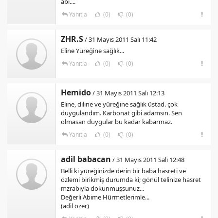
abi....
Yanıtla
(0)
(0)
ZHR.S
/ 31 Mayıs 2011 Salı 11:42
Eline Yüreğine sağlık...
Yanıtla
(0)
(0)
Hemido
/ 31 Mayıs 2011 Salı 12:13
Eline, diline ve yüreğine sağlık üstad. çok
duygulandım. Karbonat gibi adamsın. Sen
olmasan duygular bu kadar kabarmaz.
Yanıtla
(0)
(0)
adil babacan
/ 31 Mayıs 2011 Salı 12:48
Belli ki yüreğinizde derin bir baba hasreti ve
özlemi birikmiş durumda ki; gönül telinize hasret
mzrabıyla dokunmuşsunuz...
Değerli Abime Hürmetlerimle...
(adil özer)