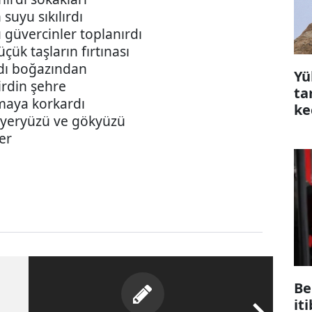
suyu sıkılırdı
 güvercinler toplanırdı
çük taşların fırtınası
dı boğazından
Yü
lirdin şehre
ta
kmaya korkardı
ke
yeryüzü ve gökyüzü
çı
er
Be
it