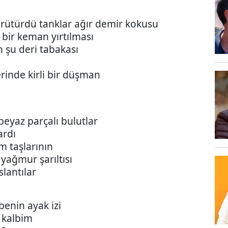
yürütürdü tanklar ağır demir kokusu
bir keman yırtılması
n şu deri tabakası
rinde kirli bir düşman
eyaz parçalı bulutlar
ardı
ım taşlarının
yağmur şarıltısı
lantılar
enin ayak izi
u kalbim