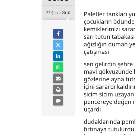
Paletler tankları 
22 Şubat 2010
çocukların ödünde 
kemiklerimizi sara
sarı tütün tabakası
ağızlığın duman ye
çatışması
sen gelirdin şehre
mavi gökyüzünde b
gözlerine ayna tut
içini sarardı kaldır
sicim sicim uzayan 
pencereye değen ıs
uçardı
dudaklarında pemb
fırtınaya tutulurd