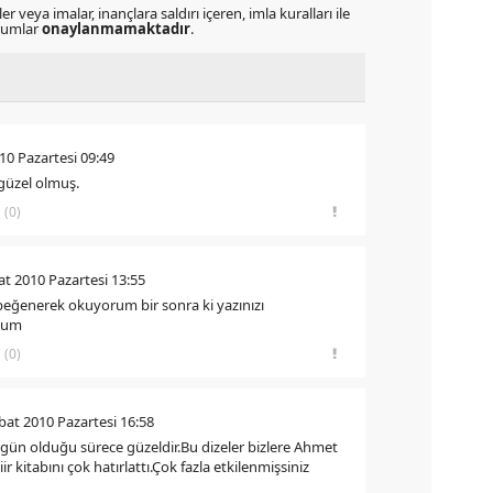
r veya imalar, inançlara saldırı içeren, imla kuralları ile
orumlar
onaylanmamaktadır
.
10 Pazartesi 09:49
 güzel olmuş.
(0)
at 2010 Pazartesi 13:55
 beğenerek okuyorum bir sonra ki yazınızı
ryum
(0)
bat 2010 Pazartesi 16:58
özgün olduğu sürece güzeldir.Bu dizeler bizlere Ahmet
 kitabını çok hatırlattı.Çok fazla etkilenmişsiniz