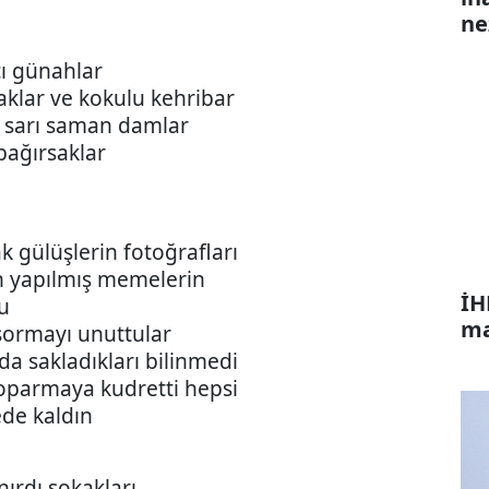
ne
ı günahlar
aklar ve kokulu kehribar
e sarı saman damlar
ağırsaklar
ak gülüşlerin fotoğrafları
n yapılmış memelerin
İH
du
ma
sormayı unuttular
da sakladıkları bilinmedi
 koparmaya kudretti hepsi
ede kaldın
nırdı sokakları