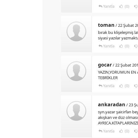
Yanıtla
(0)
toman
/ 22 Şubat 2
bırak bu klişeleşmiş l
siyasi yazılar yazmak
Yanıtla
(0)
gocar
/ 22 Şubat 201
YAZIN,YORUMUN EN 
TEBRİKLER
Yanıtla
(0)
ankaradan
/ 23 Şu
syn.yazar şair.irfan 
akışkan ve düz olmasıda
AYRICA.KİTAPLARINI
Yanıtla
(0)