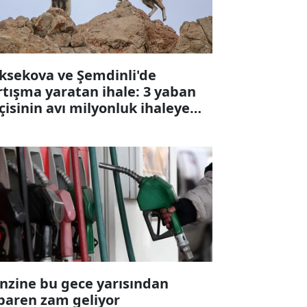
ksekova ve Şemdinli'de
rtışma yaratan ihale: 3 yaban
çisinin avı milyonluk ihaleye
karıldı
nzine bu gece yarısından
ibaren zam geliyor