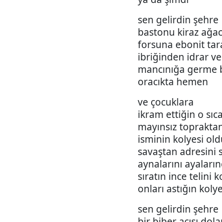
sen gelirdin şehre
bastonu kiraz ağac
forsuna ebonit tar
ibriğinden idrar v
mancınığa germe b
oracıkta hemen
ve çocuklara
ikram ettiğin o sıc
mayınsız toprakta
isminin kolyesi ol
savaştan adresini 
aynalarını ayaların
sıratın ince telini
onları astığın koly
sen gelirdin şehre
bir biber acısı dola