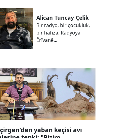
Alican Tuncay
Çelik
Bir radyo, bir çocukluk,
bir hafıza: Radyoya
Êrîvanê...
çirgen'den yaban keçisi avı
alesine tepki: "Bizim