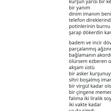
kurşun yarısı bir 
bir yanım
dinim imanım ben
telefon direklerin
potinlerinin burnu
şarap dökerdin ka
badem ve incir dö
parçalanmış ağzın
bağlamanın akordu
ölürsem ezberen 
akşam üstü
bir asker kurşunuy
sihri boşalmış ima
bir virgül kadar ol
bir çingene mememi
falıma iki liralık so
iki vakte kadar
ya da şimdi