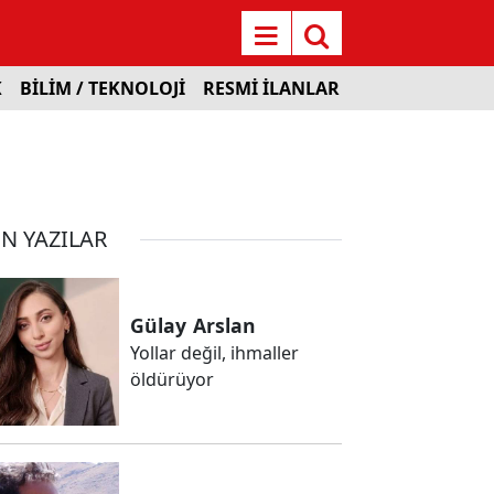
K
BİLİM / TEKNOLOJİ
RESMİ İLANLAR
N YAZILAR
Gülay
Arslan
Yollar değil, ihmaller
öldürüyor