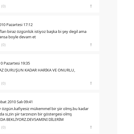
(0)
010 Pazartesi 17:12
afları biraz özgünlük istiyoz başka bi şey degil ama
tansa boyle devam et
(0)
0 Pazartesi 19:35
AZ DURUŞUN KADAR HARİKA VE ONURLU,
(0)
bat 2010 Salı 09:41
bey özgün.kafiyesiz mükemmel bir şiir olmş.bu kadar
 si,zin şiir tarzınızın bir göstergesi olmş
ZIDA BEKLİYORZ.DEVSAMINI DİLERİM
(0)