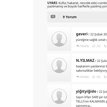
UYARI:
Küfür, hakaret, rencide edici cümlele
yazılmamış ve büyük harflerle yazılmış y
9 Yorum
geveri
/ 22 Şubat 20
yüreğine sağlık üstat
Yanıtla
(0)
N.YILMAZ
/ 22 Şub
başkanım yazılarınızı
sabırsızlıklar bekliyo
Yanıtla
(0)
yiğityiğido
/ 22 Şu
Sayın İrfan SARI şiir 
TELLİ'nin KALMASIN şiir
zannımca...