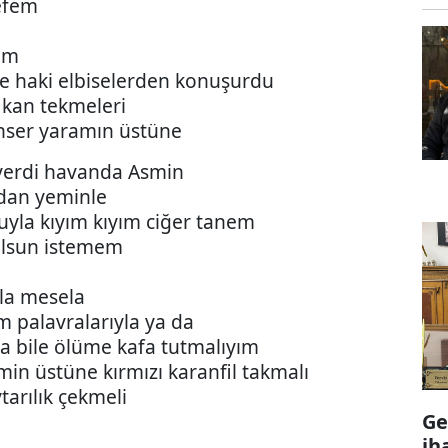
kefem
im
de haki elbiselerden konuşurdu
 kan tekmeleri
nser yaramın üstüne
verdi havanda Asmin
dan yeminle
yla kıyım kıyım ciğer tanem
olsun istemem
la mesela
m palavralarıyla ya da
sa bile ölüme kafa tutmalıyım
n üstüne kırmızı karanfil takmalı
ytarılık çekmeli
Ge
ih