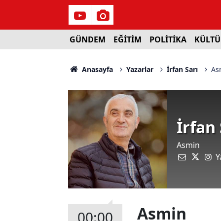
GÜNDEM
EĞİTİM
POLİTİKA
KÜLTÜ
Anasayfa
Yazarlar
İrfan Sarı
As
İrfan 
Asmin
Y
Asmin
00:00