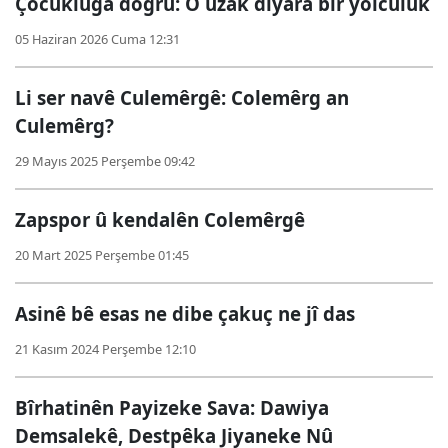
Çocukluğa doğru: O uzak diyara bir yolculuk
05 Haziran 2026 Cuma 12:31
Li ser navê Culemêrgê: Colemêrg an
Culemêrg?
29 Mayıs 2025 Perşembe 09:42
Zapspor û kendalên Colemêrgê
20 Mart 2025 Perşembe 01:45
Asinê bê esas ne dibe çakuç ne jî das
21 Kasım 2024 Perşembe 12:10
Bîrhatinên Payizeke Sava: Dawiya
Demsalekê, Destpêka Jiyaneke Nû