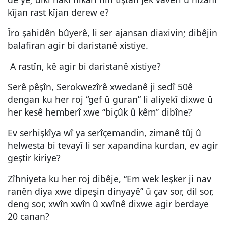
kîjan rast kîjan derew e?
Îro şahidên bûyerê, li ser ajansan diaxivin; dibêjin
balafiran agir bi daristanê xistiye.
A rastîn, kê agir bi daristanê xistiye?
Serê pêşîn, Serokwezîrê xwedanê ji sedî 50ê
dengan ku her roj “gef û guran” li aliyekî dixwe û
her kesê hemberî xwe “biçûk û kêm” dibîne?
Ev serhişkîya wî ya serîçemandin, zimanê tûj û
helwesta bi tevayî li ser xapandina kurdan, ev agir
geştir kiriye?
Zîhniyeta ku her roj dibêje, “Em wek leşker ji nav
ranên diya xwe dipeşin dinyayê” û çav sor, dil sor,
deng sor, xwîn xwîn û xwînê dixwe agir berdaye
20 canan?