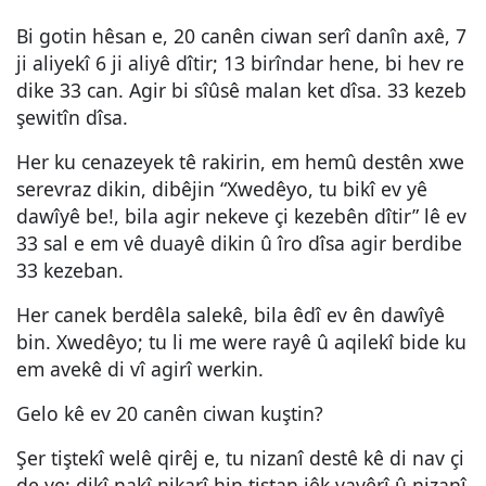
Bi gotin hêsan e, 20 canên ciwan serî danîn axê, 7
ji aliyekî 6 ji aliyê dîtir; 13 birîndar hene, bi hev re
dike 33 can. Agir bi sîûsê malan ket dîsa. 33 kezeb
şewitîn dîsa.
Her ku cenazeyek tê rakirin, em hemû destên xwe
serevraz dikin, dibêjin “Xwedêyo, tu bikî ev yê
dawîyê be!, bila agir nekeve çi kezebên dîtir” lê ev
33 sal e em vê duayê dikin û îro dîsa agir berdibe
33 kezeban.
Her canek berdêla salekê, bila êdî ev ên dawîyê
bin. Xwedêyo; tu li me were rayê û aqilekî bide ku
em avekê di vî agirî werkin.
Gelo kê ev 20 canên ciwan kuştin?
Şer tiştekî welê qirêj e, tu nizanî destê kê di nav çi
de ye; dikî nakî nikarî hin tiştan jêk vavêrî û nizanî