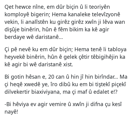
Qet hewce nîne, em dûr biçin û li teoriyên
komployê bigerin; Hema kanaleke televîzyonê
vekin, li analîstên ku girêz girêz xwîn ji lêva wan
dişûje binêrin, hûn ê fêm bikim ka kê agir
berdaye wê daristanê…
Çi pê nevê ku em dûr biçin; Hema tenê li tabloya
heyvekê binêrin, hûn ê gelek çêtir têbigihêjin ka
kê agir bi wê daristanê xist.
Bi gotin hêsan e, 20 can û hin jî hin birîndar… Ma
çi heqê xwedê ye, îro dibû ku em bi tiştekî piçekî
dilvekertir biaxiviyana, ma çi maf û edalet e!?
-Bi hêviya ev agir vemire û xwîn ji difna çu kesî
nayê!