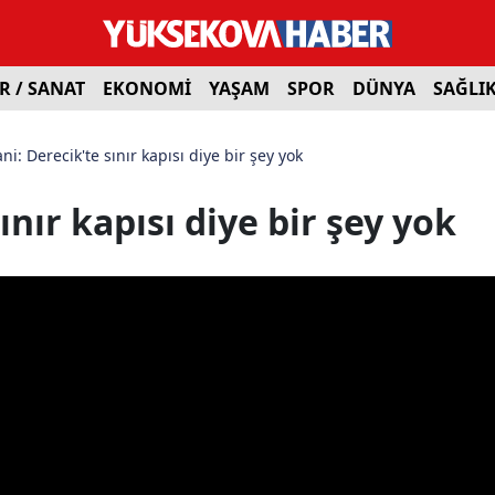
R / SANAT
EKONOMİ
YAŞAM
SPOR
DÜNYA
SAĞLI
ni: Derecik'te sınır kapısı diye bir şey yok
ınır kapısı diye bir şey yok