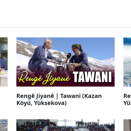
Rengê Jiyanê | Tawani (Kazan
Re
Köyü, Yüksekova)
Yü