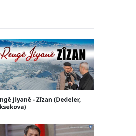
ngê Jiyanê - Zîzan (Dedeler,
ksekova)