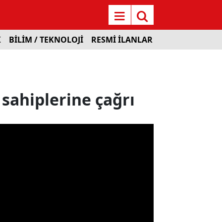
K
BİLİM / TEKNOLOJİ
RESMİ İLANLAR
sahiplerine çağrı