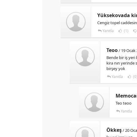
Yüksekovada kir
Cengiz topel caddesind
Yanıtla
(1)
Teoo
/ 19 Ocak 
Bende bir iş yeri
kira nın yerinde
birşey yok
Yanıtla
(0
Memoca
Teo teoo
Yanıtla
Ökkeş
/ 20 Oca