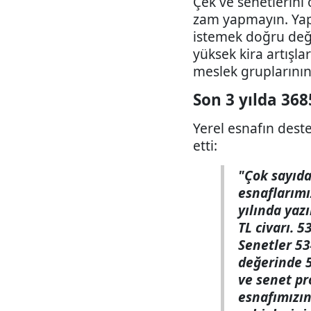
Çek ve senetlerini
zam yapmayın. Yapıl
istemek doğru değil
yüksek kira artışla
meslek gruplarının 
Son 3 yılda 368
Yerel esnafın dest
etti:
"Çok sayıda
esnaflarımı
yılında yaz
TL civarı. 
Senetler 53
değerinde 5
ve senet pro
esnafımızın