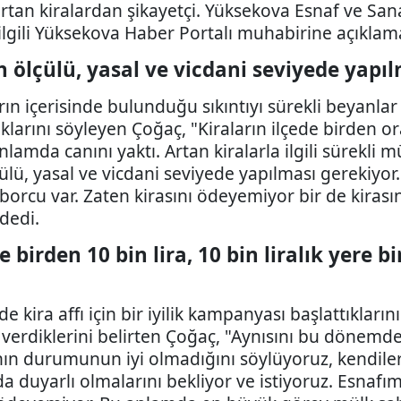
rtan kiralardan şikayetçi. Yüksekova Esnaf ve San
lgili Yüksekova Haber Portalı muhabirine açıkla
ın ölçülü, yasal ve vicdani seviyede yapı
ın içerisinde bulunduğu sıkıntıyı sürekli beyanl
klarını söyleyen Çoğaç, "Kiraların ilçede birden or
nlamda canını yaktı. Artan kiralarla ilgili sürekli
lçülü, yasal ve vicdani seviyede yapılması gerekiy
borcu var. Zaten kirasını ödeyemiyor bir de kirasın
dedi.
re birden 10 bin lira, 10 bin liralık yere 
kira affı için bir iyilik kampanyası başlattıkları
 verdiklerini belirten Çoğaç, "Aynısını bu dönemd
n durumunun iyi olmadığını söylüyoruz, kendileri d
da duyarlı olmalarını bekliyor ve istiyoruz. Esnaf