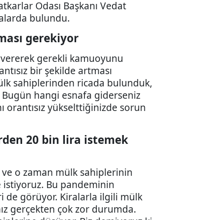
atkarlar Odası Başkanı Vedat
malarda bulundu.
lması gerekiyor
ar vererek gerekli kamuoyunu
antısız bir şekilde artması
 mülk sahiplerinden ricada bulunduk,
or. Bugün hangi esnafa giderseniz
ı orantısız yükselttiğinizde sorun
birden 20 bin lira istemek
nı ve o zaman mülk sahiplerinin
e istiyoruz. Bu pandeminin
e görüyor. Kiralarla ilgili mülk
ımız gerçekten çok zor durumda.