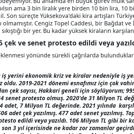
 ödeyemiyor. Bu anlamda en büyük görev mülk sah
sın ama 3 bin liralık yere birden 10 bin lira, 10 bin
. Son süreçte Yüksekova'daki kira artışları Türkiy
rı olmamıştır. Cengiz Topel Caddesi, bir Bağdat ve 
sıkıştığı bir yer. Bu kadar yüksek kiraların karşılan
5 çek ve senet protesto edildi veya yazıl
eklenmesi yönünde sürekli çağrılarda bulunduklar
 iş yerini ekonomik kriz ve kiralar nedeniyle iş y
z oldu. 2019-2021 dönemi esnafımız için çok vahi
ılan çek sayısı, Hakkari geneli için söylüyorum; 99
534 senet protesto olmuş. 2020'de 31 Milyon TL değ
4 adet, 7 Milyon TL değerinde. 2021 yılında karşıl
06 adet çek yazılmış. 477 adet senet yazılmış. T
testo edildi veya yazıldı. 106 Milyon TL gibi bir ka
 son 3 yıl içerisinde ne kadar zor zamanlar geçird