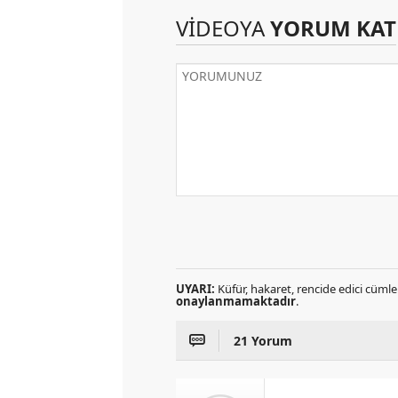
VİDEOYA
YORUM KAT
UYARI:
Küfür, hakaret, rencide edici cümlel
onaylanmamaktadır
.
21 Yorum