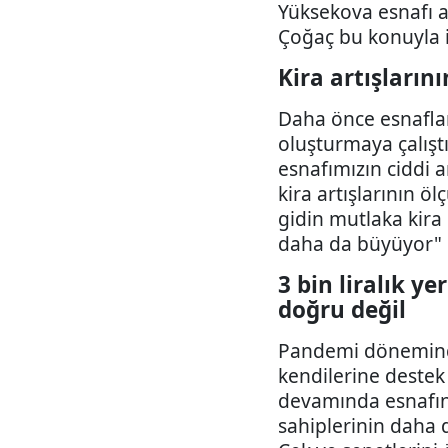
Yüksekova esnafı a
Çoğaç bu konuyla i
Kira artışların
Daha önce esnaflar
oluşturmaya çalıştı
esnafımızın ciddi a
kira artışlarının ö
gidin mutlaka kira 
daha da büyüyor" 
3 bin liralık ye
doğru değil
Pandemi döneminde 
kendilerine destek
devamında esnafını
sahiplerinin daha 