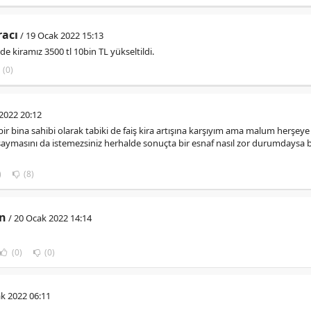
acı
/ 19 Ocak 2022 15:13
e kiramız 3500 tl 10bin TL yükseltildi.
(0)
2022 20:12
 bir bina sahibi olarak tabiki de faiş kira artışına karşıyım ama malum herş
 saymasını da istemezsiniz herhalde sonuçta bir esnaf nasıl zor durumdaysa 
)
(8)
n
/ 20 Ocak 2022 14:14
(0)
(0)
k 2022 06:11