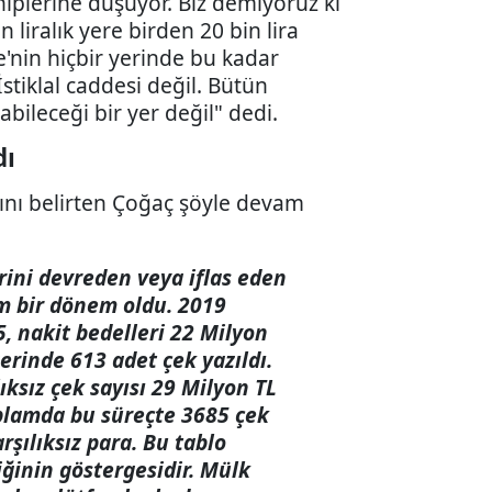
iplerine düşüyor. Biz demiyoruz ki
 liralık yere birden 20 bin lira
e'nin hiçbir yerinde bu kadar
İstiklal caddesi değil. Bütün
abileceği bir yer değil" dedi.
dı
ını belirten Çoğaç şöyle devam
erini devreden veya iflas eden
m bir dönem oldu. 2019
5, nakit bedelleri 22 Milyon
erinde 613 adet çek yazıldı.
ıksız çek sayısı 29 Milyon TL
oplamda bu süreçte 3685 çek
rşılıksız para. Bu tablo
iğinin göstergesidir. Mülk