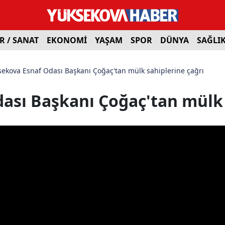
R / SANAT
EKONOMİ
YAŞAM
SPOR
DÜNYA
SAĞLI
ekova Esnaf Odası Başkanı Çoğaç'tan mülk sahiplerine çağrı
ası Başkanı Çoğaç'tan mülk 