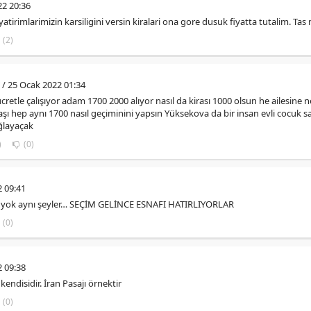
22 20:36
tirimlarimizin karsiligini versin kiralari ona gore dusuk fiyatta tutalim. Tas 
(2)
/ 25 Ocak 2022 01:34
cretle çalışıyor adam 1700 2000 alıyor nasıl da kirası 1000 olsun he ailesine
 hep aynı 1700 nasıl geçiminini yapsın Yüksekova da bir insan evli cocuk 
ağlayaçak
)
(0)
2 09:41
 yok aynı şeyler… SEÇİM GELİNCE ESNAFI HATIRLIYORLAR
(0)
2 09:38
endisidir. İran Pasajı örnektir
(0)