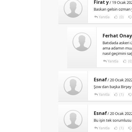
Firat y
/ 19 Ocak 20
Baskan gelsin ozman ya
Yanıtla
(0)
Ferhat Onay
Batıdada askeri ü
ama adamın muaşı
nasıl geçimini s
Yanıtla
(0
Esnaf
/ 20 Ocak 202
Şow dan başka Birşey
Yanıtla
(1)
Esnaf
/ 20 Ocak 202
Bu işin tek sorumlusu k
Yanıtla
(1)