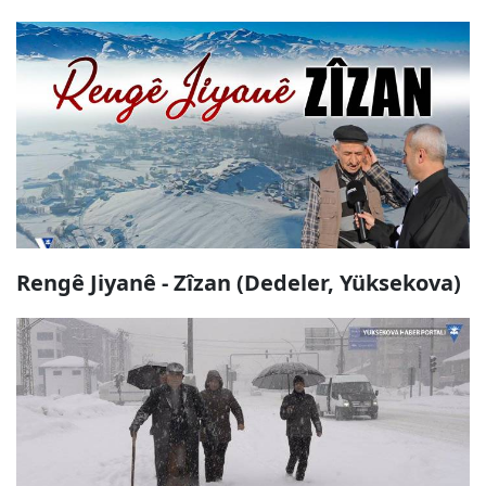
Rengê Jiyanê - Zîzan (Dedeler, Yüksekova)