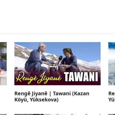
Rengê Jiyanê | Tawani (Kazan
Re
Köyü, Yüksekova)
Yü