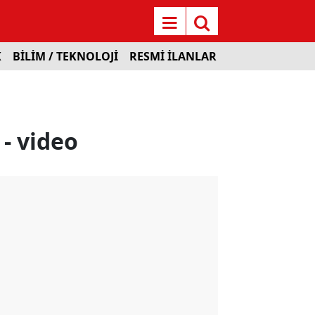
K
BİLİM / TEKNOLOJİ
RESMİ İLANLAR
 - video