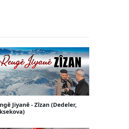
ngê Jiyanê - Zîzan (Dedeler,
ksekova)