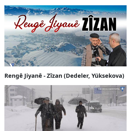
Rengê Jiyanê - Zîzan (Dedeler, Yüksekova)