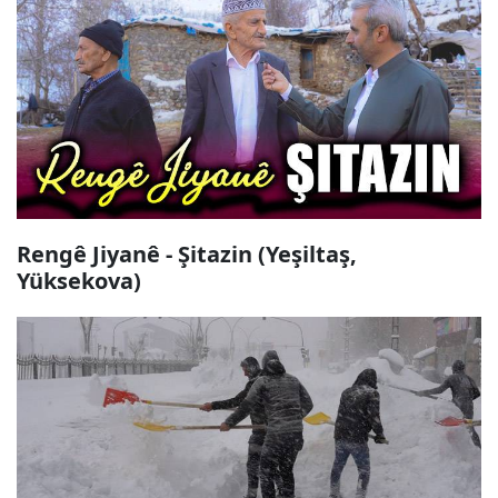
Rengê Jiyanê - Şitazin (Yeşiltaş,
Yüksekova)