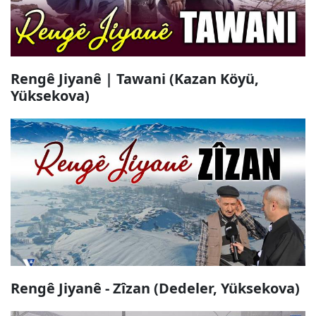
Rengê Jiyanê | Tawani (Kazan Köyü,
Yüksekova)
Rengê Jiyanê - Zîzan (Dedeler, Yüksekova)