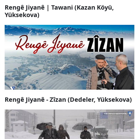
Rengê Jiyanê | Tawani (Kazan Köyü,
Yüksekova)
Rengê Jiyanê - Zîzan (Dedeler, Yüksekova)