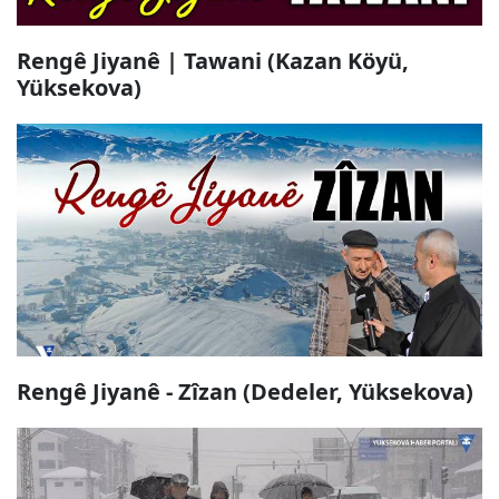
Rengê Jiyanê | Tawani (Kazan Köyü,
Yüksekova)
Rengê Jiyanê - Zîzan (Dedeler, Yüksekova)