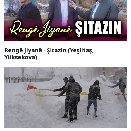
Rengê Jiyanê - Şitazin (Yeşiltaş,
Yüksekova)