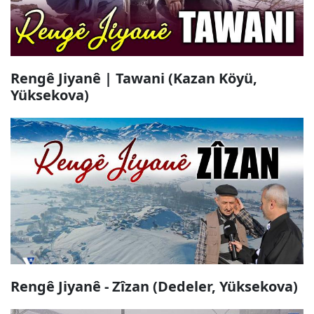
Rengê Jiyanê | Tawani (Kazan Köyü,
Yüksekova)
Rengê Jiyanê - Zîzan (Dedeler, Yüksekova)