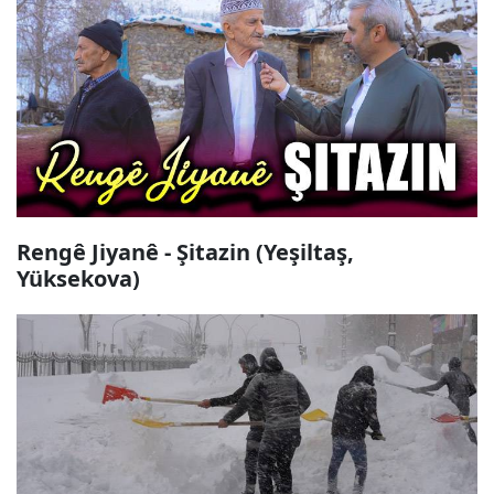
Rengê Jiyanê - Şitazin (Yeşiltaş,
Yüksekova)