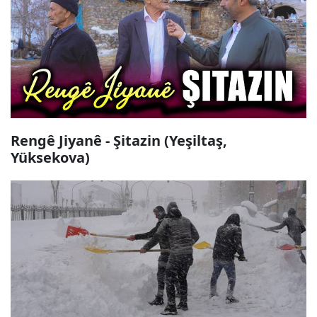
Rengê Jiyanê - Şitazin (Yeşiltaş,
Yüksekova)