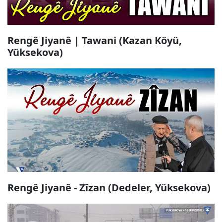
Rengê Jiyanê | Tawani (Kazan Köyü,
Yüksekova)
Rengê Jiyanê - Zîzan (Dedeler, Yüksekova)