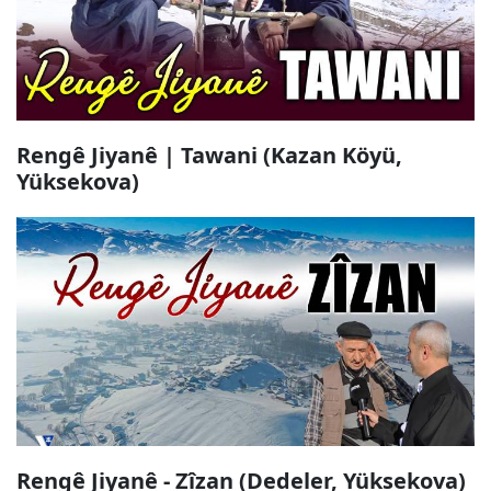
Rengê Jiyanê | Tawani (Kazan Köyü,
Yüksekova)
Rengê Jiyanê - Zîzan (Dedeler, Yüksekova)