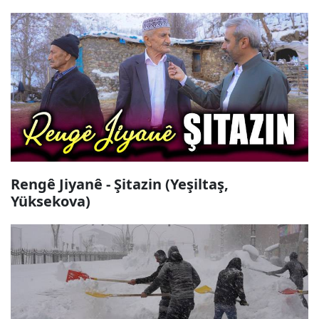
Rengê Jiyanê - Şitazin (Yeşiltaş,
Yüksekova)