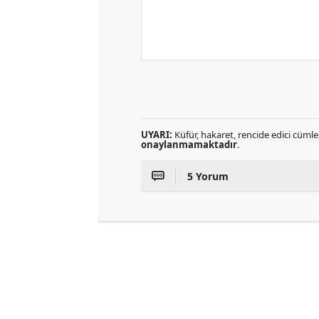
UYARI:
Küfür, hakaret, rencide edici cümlel
onaylanmamaktadır
.
5 Yorum