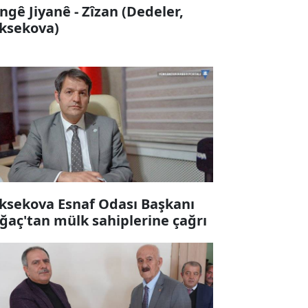
ngê Jiyanê - Zîzan (Dedeler,
ksekova)
ksekova Esnaf Odası Başkanı
ğaç'tan mülk sahiplerine çağrı