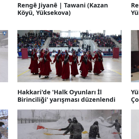
Rengê Jiyanê | Tawani (Kazan
Re
Köyü, Yüksekova)
Yü
Hakkari'de 'Halk Oyunları İl
Yü
Birinciliği' yarışması düzenlendi
Ço