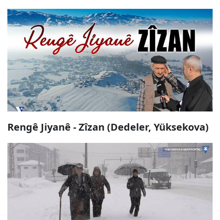
Rengê Jiyanê - Zîzan (Dedeler, Yüksekova)