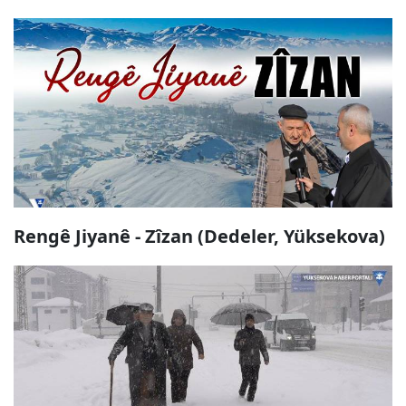
Rengê Jiyanê - Zîzan (Dedeler, Yüksekova)