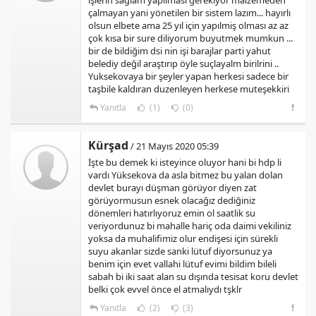
işlerin saglam yapılması gerekiyor malzemeden
çalmayan yani yönetilen bir sistem lazım... hayırlı
olsun elbete ama 25 yıl için yapılmiş olması az az
çok kısa bir sure diliyorum buyutmek mumkun ...
bir de bildiğim dsi nin işi barajlar parti yahut
belediy değil araştırıp öyle suçlayalm birilrini ..
Yuksekovaya bir şeyler yapan herkesi sadece bir
taşbile kaldıran duzenleyen herkese muteşekkiri
Yanıtla
(1)
(0)
Kürşad
/ 21 Mayıs 2020 05:39
İşte bu demek ki isteyince oluyor hani bi hdp li
vardı Yüksekova da asla bitmez bu yalan dolan
devlet burayı düşman görüyor diyen zat
görüyormusun esnek olacağız dediğiniz
dönemleri hatırlıyoruz emin ol saatlik su
veriyordunuz bi mahalle hariç oda daimi vekiliniz
yoksa da muhalifimiz olur endişesi için sürekli
suyu akanlar sizde sanki lütuf diyorsunuz ya
benim için evet vallahi lütuf evimi bildim bileli
sabah bi iki saat alan su dışında tesisat koru devlet
belki çok evvel önce el atmalıydı tşklr
Yanıtla
(2)
(3)