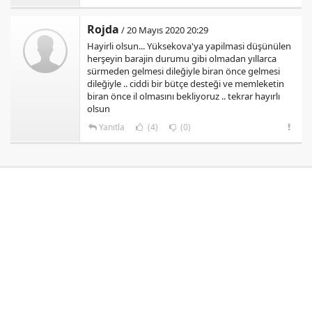
Rojda
/ 20 Mayıs 2020 20:29
Hayirli olsun... Yüksekova'ya yapilmasi düşünülen
herşeyin barajin durumu gibi olmadan yıllarca
sürmeden gelmesi dileğiyle biran önce gelmesi
dileğiyle .. ciddi bir bütçe desteği ve memleketin
biran önce il olmasını bekliyoruz .. tekrar hayırlı
olsun
Yanıtla
(4)
(0)