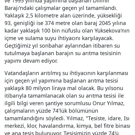
ve 1995 yılında yapımına başlanan Dilimli
Barajı'ndaki çalışmalar geçen yıl tamamlandı.
Yaklaşık 2,5 kilometre alan üzerinde, yüksekliği
93, genişliği ise 374 metre olan baraj 2045 yılına
kadar yaklaşık 100 bin nüfuslu olan Yüksekova'nın
içme ve sulama suyu ihtiyacını karşılayacak.
Geçtiğimiz yıl sonbahar aylarından itibaren su
tutulmaya başlanan barajın su arıtma tesisinin
yapımı devam ediyor.
Vatandaşların arıtılmış su ihtiyacının karşılanması
için geçen yıl yapımına başlanan arıtma tesisi
yaklaşık 80 milyon liraya mal olacak. Bu yılsonu
itibarıyla tamamlanacak olan su arıtma tesisi ile
ilgili bilgi veren şantiye sorumlusu Onur Yılmaz,
çalışmaların yüzde 74'lük bölümünün
tamamlandığını söyledi. Yılmaz, "Tesiste, idare, Isı
merkezi, klor, havalandırma, kimya, bel fitre binası
ve ana tesis bulunuyor. Tesisimizin yüzde 74'ü