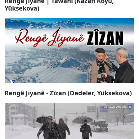
Rengê Jiyanê | Tawani (Kazan Köyü,
Yüksekova)
Rengê Jiyanê - Zîzan (Dedeler, Yüksekova)