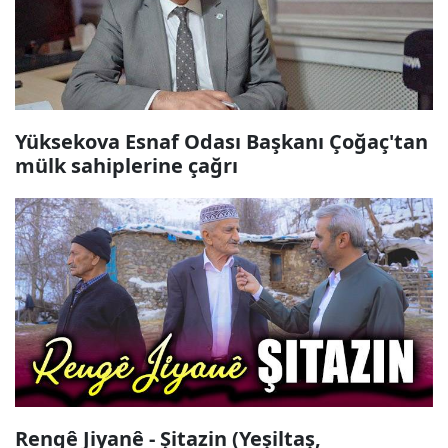
Yüksekova Esnaf Odası Başkanı Çoğaç'tan
mülk sahiplerine çağrı
Rengê Jiyanê - Şitazin (Yeşiltaş,