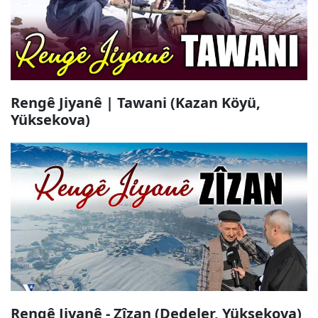
Rengê Jiyanê | Tawani (Kazan Köyü,
Yüksekova)
Rengê Jiyanê - Zîzan (Dedeler, Yüksekova)