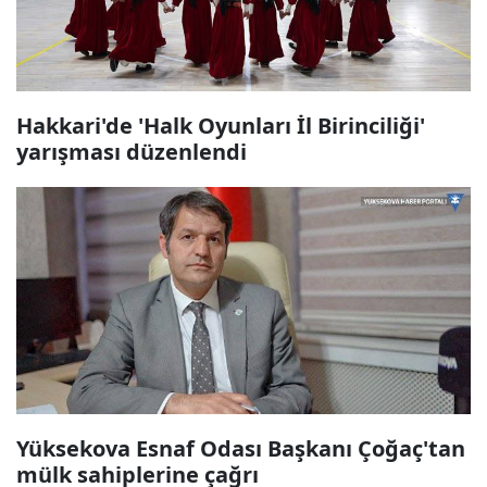
Hakkari'de 'Halk Oyunları İl Birinciliği'
yarışması düzenlendi
Yüksekova Esnaf Odası Başkanı Çoğaç'tan
mülk sahiplerine çağrı