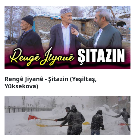
Rengê Jiyanê - Şitazin (Yeşiltaş,
Yüksekova)