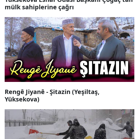
mülk sahiplerine çağrı
Rengê Jiyanê - Şitazin (Yeşiltaş,
Yüksekova)