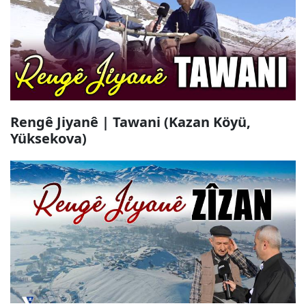
Rengê Jiyanê | Tawani (Kazan Köyü,
Yüksekova)