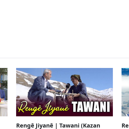
Rengê Jiyanê | Tawani (Kazan
Re