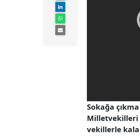
Sokağa çıkma 
Milletvekiller
vekillerle kal