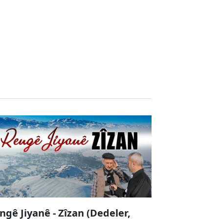
ngê Jiyanê - Zîzan (Dedeler,