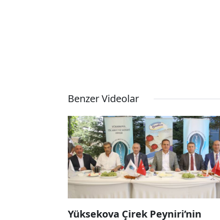
Benzer Videolar
Yüksekova Çirek Peyniri’nin