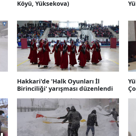
Köyü, Yüksekova)
Yü
Hakkari'de 'Halk Oyunları İl
Yü
Birinciliği' yarışması düzenlendi
Ço