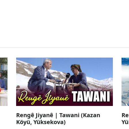
Rengê Jiyanê | Tawani (Kazan
Re
Köyü, Yüksekova)
Yü