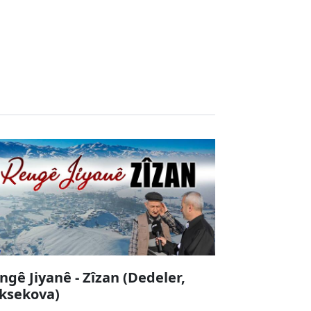
ngê Jiyanê - Zîzan (Dedeler,
ksekova)