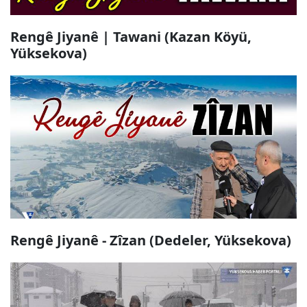
Rengê Jiyanê | Tawani (Kazan Köyü,
Yüksekova)
Rengê Jiyanê - Zîzan (Dedeler, Yüksekova)