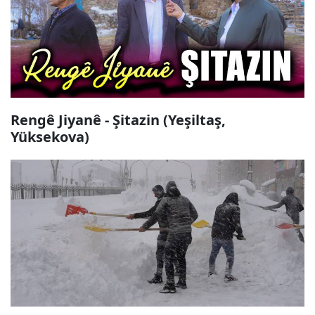
Rengê Jiyanê - Şitazin (Yeşiltaş,
Yüksekova)