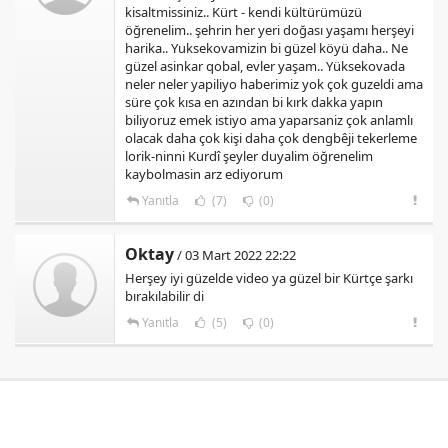
kisaltmissiniz.. Kürt - kendi kültürümüzü
öğrenelim.. şehrin her yeri doğası yaşamı herşeyi
harika.. Yuksekovamizin bi güzel köyü daha.. Ne
güzel asinkar qobal, evler yaşam.. Yüksekovada
neler neler yapiliyo haberimiz yok çok guzeldi ama
süre çok kısa en azından bi kırk dakka yapın
biliyoruz emek istiyo ama yaparsaniz çok anlamlı
olacak daha çok kişi daha çok dengbêji tekerleme
lorik-ninni Kurdî şeyler duyalim öğrenelim
kaybolmasin arz ediyorum
Yanıtla
(7)
(0)
Oktay
/ 03 Mart 2022 22:22
Herşey iyi güzelde video ya güzel bir Kürtçe şarkı
bırakılabilir di
Yanıtla
(5)
(0)