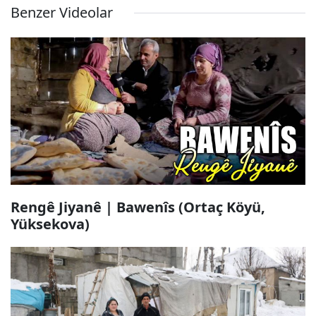
Benzer Videolar
Rengê Jiyanê | Bawenîs (Ortaç Köyü,
Yüksekova)