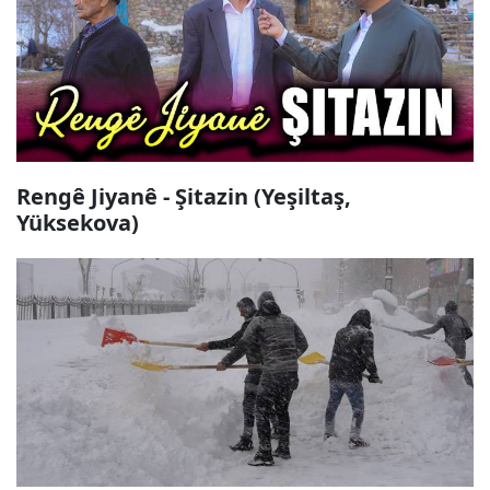
Rengê Jiyanê - Şitazin (Yeşiltaş,
Yüksekova)