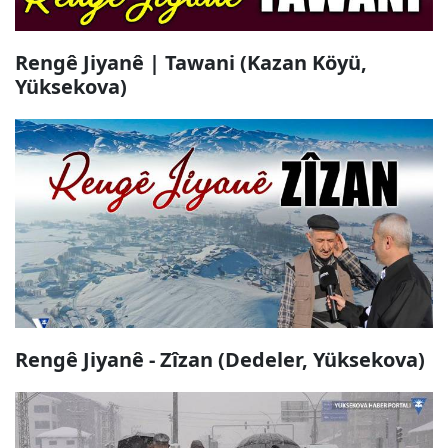
Rengê Jiyanê | Tawani (Kazan Köyü,
Yüksekova)
Rengê Jiyanê - Zîzan (Dedeler, Yüksekova)