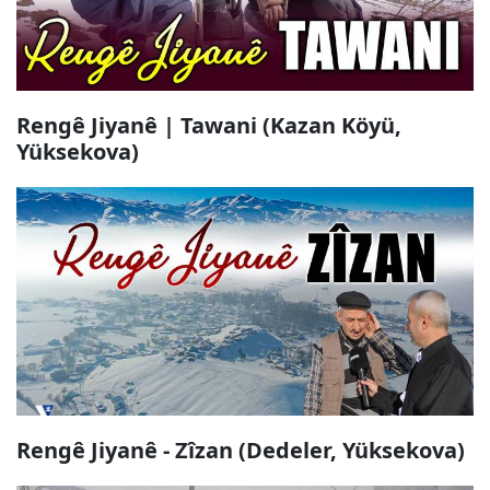
Rengê Jiyanê | Tawani (Kazan Köyü,
Yüksekova)
Rengê Jiyanê - Zîzan (Dedeler, Yüksekova)