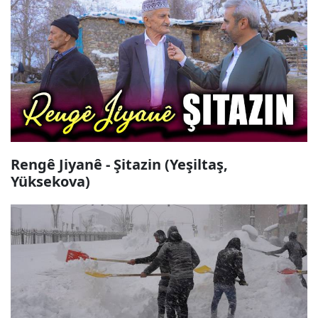
Rengê Jiyanê - Şitazin (Yeşiltaş,
Yüksekova)